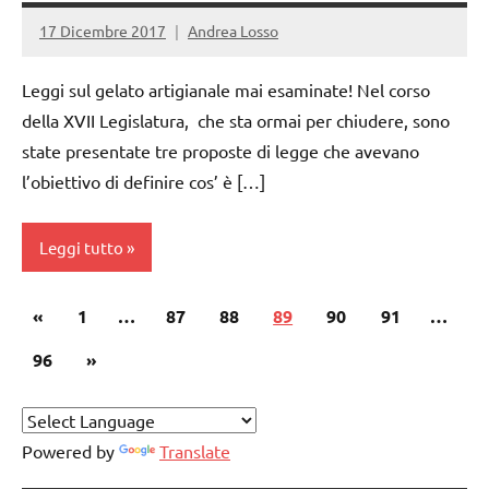
17 Dicembre 2017
Andrea Losso
Leggi sul gelato artigianale mai esaminate! Nel corso
della XVII Legislatura, che sta ormai per chiudere, sono
state presentate tre proposte di legge che avevano
l’obiettivo di definire cos’ è […]
Leggi tutto
Paginazione
Articolo
«
gelataio
1
…
87
88
89
90
91
…
degli
precedente
gelato
Articolo
96
»
articoli
artigianale
successivo
Powered by
Translate