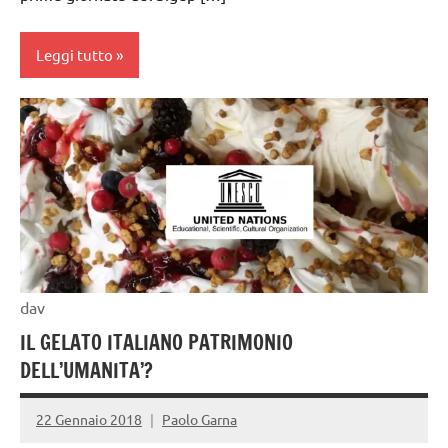
Leggi tutto
gelataio
gelato
artigianale
dav
IL GELATO ITALIANO PATRIMONIO
DELL’UMANITA’?
22 Gennaio 2018
Paolo Garna