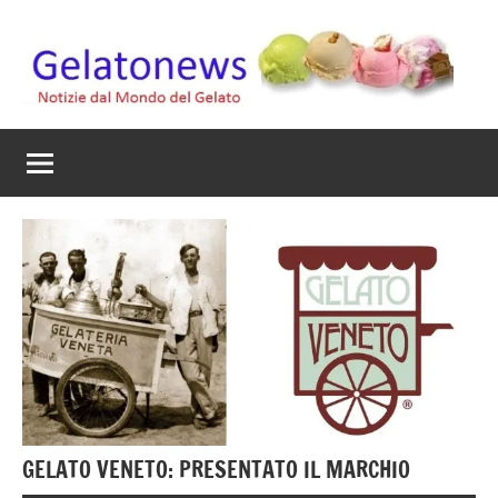
Vai
al
contenuto
Gelato
Notizie
dal
News
mondo
del
gelato
artigianale
GELATO VENETO: PRESENTATO IL MARCHIO