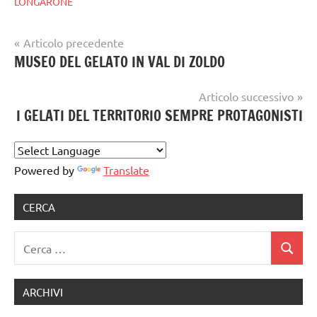
LONGARONE
Navigazione
Articolo precedente
Tag
gelataio
MUSEO DEL GELATO IN VAL DI ZOLDO
articoli
gelatieri
,
gelato
gelato
,
Articolo successivo
artigianale
GELATO
I GELATI DEL TERRITORIO SEMPRE PROTAGONISTI
ARTIGIANALE
,
gelato
artigianale
Powered by
Translate
notizie
CERCA
Ricerca
Cerca
per:
ARCHIVI