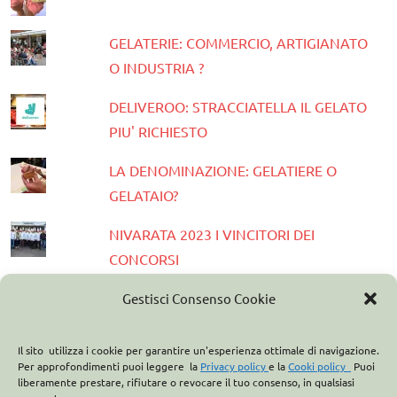
GELATERIE: COMMERCIO, ARTIGIANATO
O INDUSTRIA ?
DELIVEROO: STRACCIATELLA IL GELATO
PIU' RICHIESTO
LA DENOMINAZIONE: GELATIERE O
GELATAIO?
NIVARATA 2023 I VINCITORI DEI
CONCORSI
PRESENTATA LA GUIDA GELATERIE
Gestisci Consenso Cookie
D'ITALIA 2023
Il sito utilizza i cookie per garantire un'esperienza ottimale di navigazione.
ASSOCIAZIONE ITALIANA GELATIERI:
Per approfondimenti puoi leggere la
Privacy policy
e la
Cooki policy
Puoi
liberamente prestare, rifiutare o revocare il tuo consenso, in qualsiasi
CASA OPTIMA PARTNER