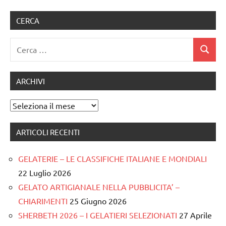
gelato
CERCA
gelato
artigianale
Ricerca
Cerca
per:
ARCHIVI
Archivi
ARTICOLI RECENTI
GELATERIE – LE CLASSIFICHE ITALIANE E MONDIALI
22 Luglio 2026
GELATO ARTIGIANALE NELLA PUBBLICITA’ –
CHIARIMENTI
25 Giugno 2026
SHERBETH 2026 – I GELATIERI SELEZIONATI
27 Aprile