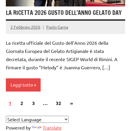
artigianale
LA RICETTA 2026 GUSTO DELL’ANNO GELATO DAY
2 Febbraio 2026
Paolo Garna
La ricetta ufficiale del Gusto dell’Anno 2026 della
Giornata Europea del Gelato Artigianale è stata
decretata, durante il recente SIGEP World di Rimini. A
firmare il gusto “Melody” è Juanma Guerrero, […]
Leggi tutto
Paginazione
Articolo
1
gelataio
2
3
…
32
»
degli
successivo
gelateria
articoli
gelatieri
Powered by
Translate