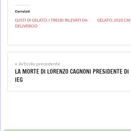
Correlati
GUSTI DI GELATO: I TREND RILEVATI DA
GELATO: 2020 L’
DELIVEROO
Tag
gelato
deliveroo
,
artigianale
Navigazione
Articolo precedente
gelato
LA MORTE DI LORENZO CAGNONI PRESIDENTE DI
articoli
news
IEG