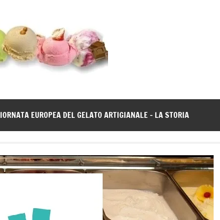
Gelato
Notizie
dal
News
mondo
del
gelato
IORNATA EUROPEA DEL GELATO ARTIGIANALE – LA STORIA
artigianale