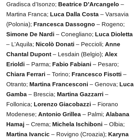
Gradisca d’Isonzo;
Beatrice D’Arcangelo
–
Martina Franca;
Luca Dalla Costa
– Varsavia
(Polonia);
Francesca Dassogno
– Rogeno;
Simone De Nardi
– Conegliano;
Luca Dioletta
– L’Aquila;
Nicolò Donati
– Peccioli;
Anne
Chantal Dupont
– Lesdain (Belgio);
Alex
Erioldi
– Parma;
Fabio Fabiani
– Pesaro;
Chiara Ferrari
– Torino;
Francesco Fisotti
–
Otranto;
Martina Francesconi
– Genova;
Luca
Gamba
– Brescia;
Martina Gazzarri
–
Follonica;
Lorenzo Giacobazzi
– Fiorano
Modenese;
Antonio Grillea
– Palmi;
Alabana
Hamaj
– Crema;
Michela Ischiboni
– Olbia;
Martina Ivancic
– Rovigno (Croazia);
Karyna