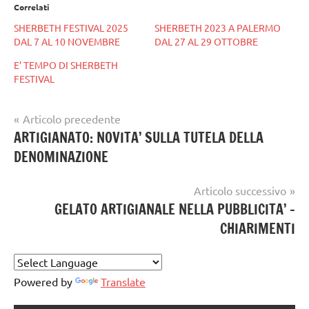
Correlati
SHERBETH FESTIVAL 2025
SHERBETH 2023 A PALERMO
DAL 7 AL 10 NOVEMBRE
DAL 27 AL 29 OTTOBRE
E’ TEMPO DI SHERBETH
FESTIVAL
Navigazione
Articolo precedente
Tag
gelataio
ARTIGIANATO: NOVITA’ SULLA TUTELA DELLA
articoli
sherbeth
DENOMINAZIONE
gelateria
festival
,
sherbethfestival
gelatieri
Articolo successivo
GELATO ARTIGIANALE NELLA PUBBLICITA’ –
gelato
CHIARIMENTI
gelato
artigianale
Powered by
Translate