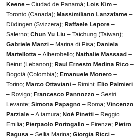
Keene
– Ciudad de Panamá;
Lois Kim
–
Toronto (Canada);
Massimiliano Lanzafame
–
Düdingen (Svizzera);
Raffaele Lepore
–
Salerno;
Chun Yu Liu
– Taichung (Taiwan);
Gabriele Manzi
– Marina di Pisa;
Daniela
Martellotta
– Alberobello;
Nathalie Massaad
–
Beirut (Lebanon);
Raul Ernesto Medina Rico
–
Bogotà (Colombia);
Emanuele Monero
–
Torino;
Marco Ottaviani
– Rimini;
Elio Palmieri
– Rovigo;
Francesco Pannozzo
– Sestri
Levante;
Simona Papagno
– Roma;
Vincenzo
Parziale
– Altamura;
Noè Pinetti
– Reggio
Emilia;
Pierpaolo Portogallo
– Firenze;
Pietro
Ragusa
– Sellia Marina;
Giorgia Ricci
–