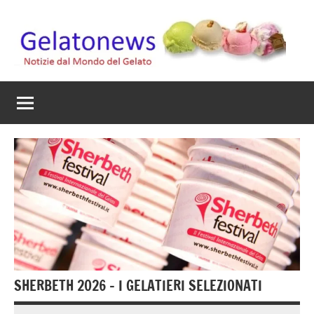
Vai
al
contenuto
Gelato
Notizie
dal
News
mondo
del
gelato
artigianale
SHERBETH 2026 – I GELATIERI SELEZIONATI