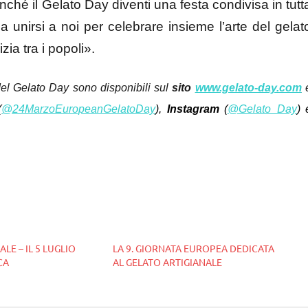
ché il Gelato Day diventi una festa condivisa in tutt
a unirsi a noi per celebrare insieme l’arte del gelat
zia tra i popoli».
del Gelato Day sono disponibili sul
sito
www.gelato-day.com
(
@24MarzoEuropeanGelatoDay
),
Instagram
(
@Gelato_Day
) 
LE – IL 5 LUGLIO
LA 9. GIORNATA EUROPEA DEDICATA
CA
AL GELATO ARTIGIANALE