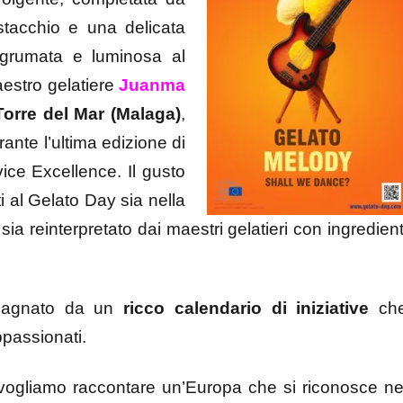
istacchio e una delicata
agrumata e luminosa al
aestro gelatiere
Juanma
 Torre del Mar (Malaga)
,
ante l’ultima edizione di
ce Excellence. Il gusto
i al Gelato Day sia nella
 sia reinterpretato dai maestri gelatieri con ingredient
mpagnato da un
ricco calendario di iniziative
ch
ppassionati.
, vogliamo raccontare un’Europa che si riconosce ne