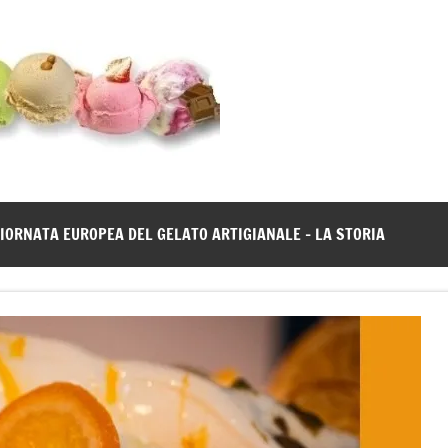
Gelato
Notizie
dal
News
mondo
del
gelato
IORNATA EUROPEA DEL GELATO ARTIGIANALE – LA STORIA
artigianale