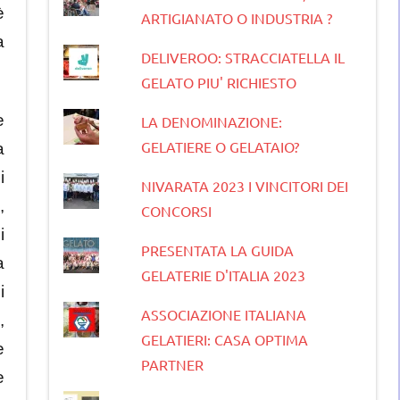
è
ARTIGIANATO O INDUSTRIA ?
a
DELIVEROO: STRACCIATELLA IL
GELATO PIU' RICHIESTO
e
LA DENOMINAZIONE:
GELATIERE O GELATAIO?
a
i
NIVARATA 2023 I VINCITORI DEI
,
CONCORSI
i
PRESENTATA LA GUIDA
a
GELATERIE D'ITALIA 2023
i
ASSOCIAZIONE ITALIANA
,
GELATIERI: CASA OPTIMA
e
PARTNER
e