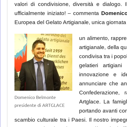
valori di condivisione, diversità e dialogo
ufficialmente iniziato! – commenta
Domenico 
Europea del Gelato Artigianale, unica giornat
un alimento, rappre
artigianale, della q
condivisa tra i popo
gelatieri artigia
innovazione e iden
annunciare che anc
Confederazione, r
Domenico Belmonte
Artglace. La famigl
presidente di ARTGLACE
portando avanti con
scambio culturale tra i Paesi. Il nostro imp