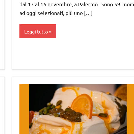
dal 13 al 16 novembre, a Palermo . Sono 59 i nom
ad oggi selezionati, più uno […]
Leggi tutto
gelataio
gelateria
gelatieri
gelato
gelato
artigianale