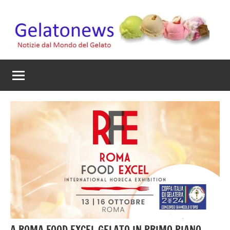
Vai
al
contenuto
Gelato
Notizie
dal
News
mondo
del
gelato
artigianale
A ROMA FOOD EXCEL GELATO IN PRIMO PIANO