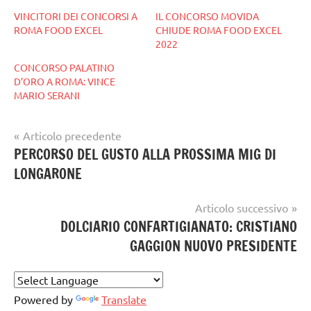
VINCITORI DEI CONCORSI A
IL CONCORSO MOVIDA
ROMA FOOD EXCEL
CHIUDE ROMA FOOD EXCEL
2022
CONCORSO PALATINO
D’ORO A ROMA: VINCE
MARIO SERANI
Navigazione
Articolo precedente
Tag
gelataio
PERCORSO DEL GUSTO ALLA PROSSIMA MIG DI
articoli
gelatieri
LONGARONE
gelato
artigianale
Articolo successivo
DOLCIARIO CONFARTIGIANATO: CRISTIANO
GAGGION NUOVO PRESIDENTE
Powered by
Translate