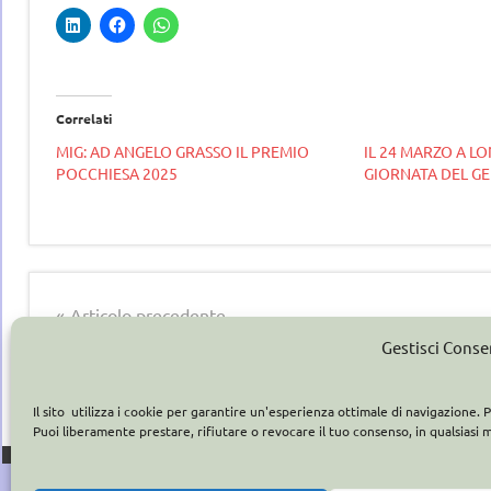
Correlati
MIG: AD ANGELO GRASSO IL PREMIO
IL 24 MARZO A L
POCCHIESA 2025
GIORNATA DEL G
Tag
gelataio
gelatieri
Navigazione
gelato
Articolo precedente
artigianale
FRANCOBOLLO GELATO ARTIGIANALE.
articoli
Gestisci Cons
L’ANNIVERSARIO
Il sito utilizza i cookie per garantire un'esperienza ottimale di navigazione
Puoi liberamente prestare, rifiutare o revocare il tuo consenso, in qualsiasi