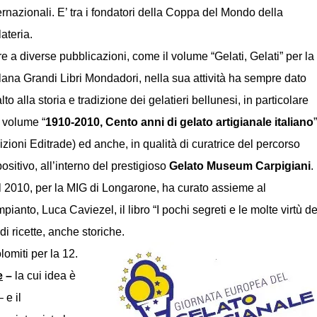
ernazionali. E’ tra i fondatori della Coppa del Mondo della
ateria.
re a diverse pubblicazioni, come il volume “Gelati, Gelati” per la
lana Grandi Libri Mondadori, nella sua attività ha sempre dato
alto alla storia e tradizione dei gelatieri bellunesi, in particolare
 volume “
1910-2010, Cento anni di gelato artigianale italiano
”
izioni Editrade) ed anche, in qualità di curatrice del percorso
ositivo, all’interno del prestigioso
Gelato Museum Carpigiani
.
 2010, per la MIG di Longarone, ha curato assieme al
pianto, Luca Caviezel, il libro “I pochi segreti e le molte virtù de
di ricette, anche storiche.
olomiti per la
12.
e
–
la cui idea è
 e il