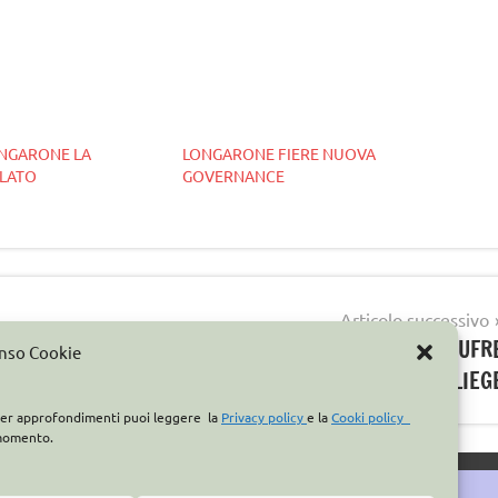
ONGARONE LA
LONGARONE FIERE NUOVA
ELATO
GOVERNANCE
Articolo successivo
GIORNATA EUROPEA IL 24 MARZO CON LA GAUFR
enso Cookie
DE LIEG
. Per approfondimenti puoi leggere la
Privacy policy
e la
Cooki policy
 momento.