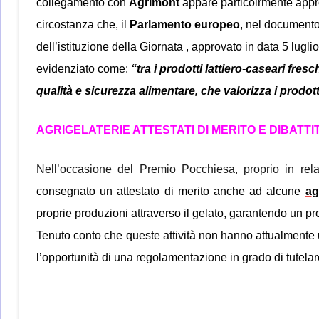
collegamento con
Agrimont
appare particolrmente appro
circostanza che, il
Parlamento europeo
, nel documento
dell’istituzione della Giornata , approvato in data 5 lugli
evidenziato come:
“tra i prodotti lattiero-caseari fres
qualità e sicurezza alimentare, che valorizza i prodo
AGRIGELATERIE ATTESTATI DI MERITO E DIBATTI
Nell’occasione del Premio Pocchiesa, proprio in rela
consegnato un attestato di merito
anche
ad alcune
a
g
proprie produzioni attraverso il gelato, garantendo un pr
Tenuto conto che queste attività non hanno attualmente u
l’opportunità di una regolamentazione in grado di tutelar