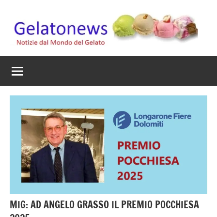
Vai
al
contenuto
Gelato
Notizie
dal
News
mondo
del
gelato
artigianale
MIG: AD ANGELO GRASSO IL PREMIO POCCHIESA