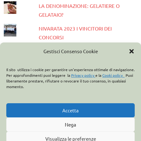
LA DENOMINAZIONE: GELATIERE O
GELATAIO?
NIVARATA 2023 I VINCITORI DEI
CONCORSI
PRESENTATA LA GUIDA GELATERIE
Gestisci Consenso Cookie
D'ITALIA 2023
Il sito utilizza i cookie per garantire un'esperienza ottimale di navigazione.
ASSOCIAZIONE ITALIANA GELATIERI:
Per approfondimenti puoi leggere la
Privacy policy
e la
Cooki policy
Puoi
liberamente prestare, rifiutare o revocare il tuo consenso, in qualsiasi
CASA OPTIMA PARTNER
momento.
ITALO MARCHIONI E IL BREVETTO DEL
CONO GELATO
Accetta
Nega
Visualizza le preferenze