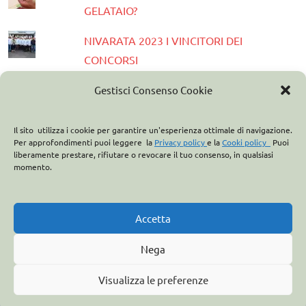
GELATAIO?
NIVARATA 2023 I VINCITORI DEI
CONCORSI
PRESENTATA LA GUIDA GELATERIE
Gestisci Consenso Cookie
D'ITALIA 2023
Il sito utilizza i cookie per garantire un'esperienza ottimale di navigazione.
ASSOCIAZIONE ITALIANA GELATIERI:
Per approfondimenti puoi leggere la
Privacy policy
e la
Cooki policy
Puoi
liberamente prestare, rifiutare o revocare il tuo consenso, in qualsiasi
CASA OPTIMA PARTNER
momento.
ITALO MARCHIONI E IL BREVETTO DEL
CONO GELATO
Accetta
Nega
Visualizza le preferenze