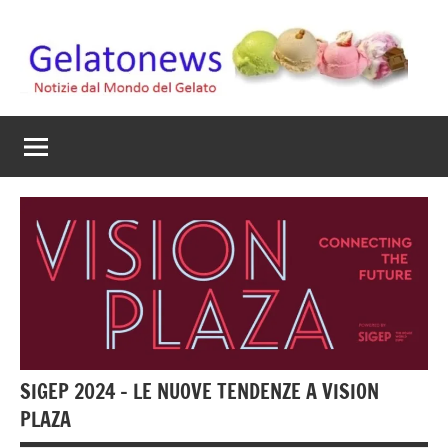
Vai
al
contenuto
Gelato
Notizie
dal
News
mondo
del
gelato
artigianale
SIGEP 2024 – LE NUOVE TENDENZE A VISION
PLAZA