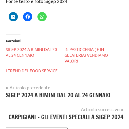
Fonte testo e foto Sigep 2024
Correlati
SIGEP 2024 A RIMINI DAL 20
IN PASTICCERIA ( E IN
AL 24 GENNAIO
GELATERIA) VENDIAMO
VALORI
I TREND DEL FOOD SERVICE
Navigazione
Articolo precedente
Tag
gelataio
SIGEP 2024 A RIMINI DAL 20 AL 24 GENNAIO
articoli
gelatieri
,
gelato
sigep
Articolo successivo
artigianale
CARPIGIANI – GLI EVENTI SPECIALI A SIGEP 2024