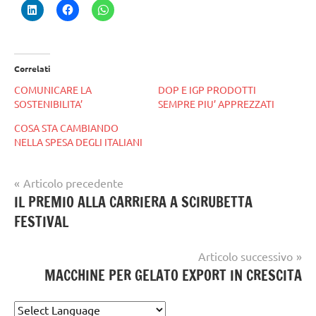
Correlati
COMUNICARE LA
DOP E IGP PRODOTTI
SOSTENIBILITA’
SEMPRE PIU’ APPREZZATI
COSA STA CAMBIANDO
NELLA SPESA DEGLI ITALIANI
Navigazione
Articolo precedente
Tag
gelataio
IL PREMIO ALLA CARRIERA A SCIRUBETTA
articoli
veganok
FESTIVAL
gelateria
gelatieri
Articolo successivo
MACCHINE PER GELATO EXPORT IN CRESCITA
gelato
gelato