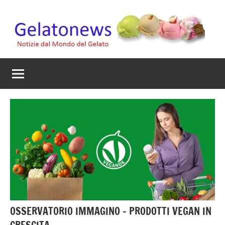
Vai
al
contenuto
Gelato
Notizie
dal
News
mondo
del
gelato
artigianale
OSSERVATORIO IMMAGINO – PRODOTTI VEGAN IN