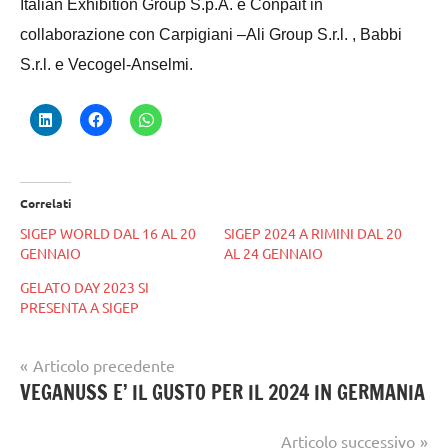
Italian Exhibition Group S.p.A. e Conpait in
collaborazione con Carpigiani –Ali Group S.r.l. , Babbi
S.r.l. e Vecogel-Anselmi.
Correlati
SIGEP WORLD DAL 16 AL 20
SIGEP 2024 A RIMINI DAL 20
GENNAIO
AL 24 GENNAIO
GELATO DAY 2023 SI
PRESENTA A SIGEP
Navigazione
Articolo precedente
Tag
gelataio
VEGANUSS E’ IL GUSTO PER IL 2024 IN GERMANIA
articoli
gelatieri
,
gelato
sigep
Articolo successivo
artigianale