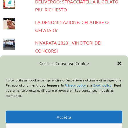
DELIVEROO: STRACCIATELLA IL GELATO
PIU' RICHIESTO
LA DENOMINAZIONE: GELATIERE O
GELATAIO?
NIVARATA 2023 I VINCITORI DEI
CONCORSI
PRESENTATA LA GUIDA GELATERIE
Gestisci Consenso Cookie
D'ITALIA 2023
Il sito utilizza i cookie per garantire un'esperienza ottimale di navigazione.
ASSOCIAZIONE ITALIANA GELATIERI:
Per approfondimenti puoi leggere la
Privacy policy
e la
Cooki policy
Puoi
liberamente prestare, rifiutare o revocare il tuo consenso, in qualsiasi
CASA OPTIMA PARTNER
momento.
ITALO MARCHIONI E IL BREVETTO DEL
CONO GELATO
Accetta