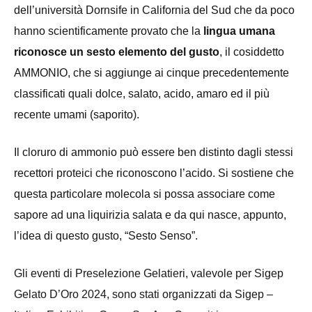
dell’università
Dornsife in California
del
S
ud che da poco
hanno
scientificamente
provato
che
la
l
ingua
umana
riconosce
un
sesto elemento
del gusto
, il cosiddetto
AMMONIO,
che si
aggiunge
ai
cinque
precedentemente
classificati
quali
dolce,
salato,
acido,
amaro
ed
il
più
recente
umami
(saporito).
Il
cloruro
di
ammonio
può
essere
ben
distinto
dagli stessi
recettori proteici che riconoscono l’acido. Si
sostiene
che
questa
particolare
molecola
si
possa
associare
come
sapore
ad
una
liquirizia
salata e
da
qui
nasce, appunto,
l’idea
di
questo
gusto, “Sesto Senso”.
Gli eventi di Preselezione Gelatieri, valevole per Sigep
Gelato D’Oro 2024, sono stati organizzati da Sigep –