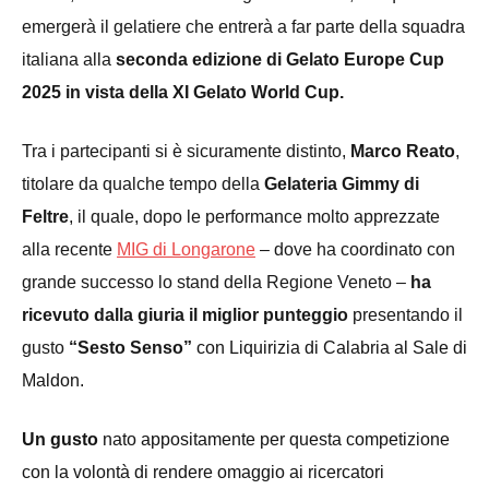
emergerà il g
elatiere
che entrerà a far parte della
squadra
italiana alla
seconda edizione di
Gelato Europe Cup
2025
in vista della
XI
Gelato World Cup.
Tra i partecipanti si è sicuramente distinto,
Marco
Reato
,
ti
t
olare
da qualche tempo
della
Gelateria Gimmy di
Feltre
,
il quale
,
dopo le p
erformance molto apprezzate
alla recente
MIG di Longarone
–
dove ha coordinato con
grande successo lo stand della Regione Veneto –
ha
ricevuto dalla giuria il miglior punteggio
presentando il
gusto
“Sesto Senso”
con Liquirizia di Calabria al Sale di
Maldon.
Un gusto
nato
appositamente per questa
competizione
con la
volontà di
rendere omaggio
a
i ricercatori