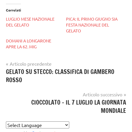
Correlati
LUGLIO MESE NAZIONALE
PICA: IL PRIMO GIUGNO SIA
DEL GELATO
FESTA NAZIONALE DEL
GELATO
DOMANI A LONGARONE
APRE LA 62. MIG
Navigazione
Articolo precedente
Tag
gelataio
GELATO SU STECCO: CLASSIFICA DI GAMBERO
articoli
gelatieri
,
ROSSO
gelato
ice
artigianale
cream
Articolo successivo
CIOCCOLATO – IL 7 LUGLIO LA GIORNATA
MONDIALE