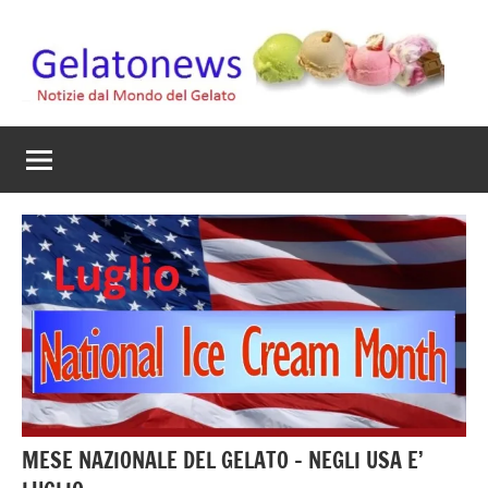
Vai
al
contenuto
Gelato
Notizie
dal
News
mondo
del
gelato
artigianale
MESE NAZIONALE DEL GELATO – NEGLI USA E’