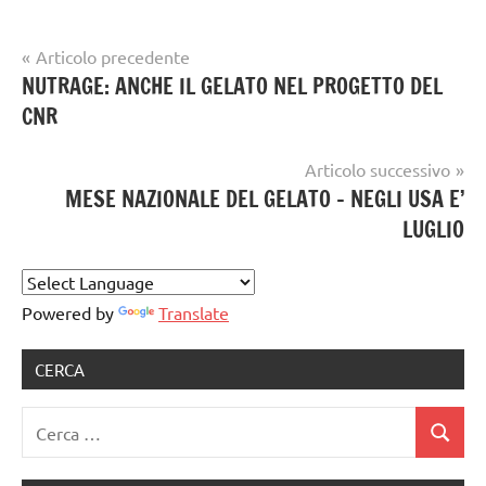
Navigazione
Articolo precedente
Tag
gelataio
NUTRAGE: ANCHE IL GELATO NEL PROGETTO DEL
articoli
gambrero
CNR
gelato
rosso
,
artigianale
gelatieri
Articolo successivo
MESE NAZIONALE DEL GELATO – NEGLI USA E’
LUGLIO
Powered by
Translate
CERCA
Ricerca
Cerca
per: