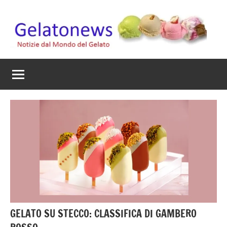
Vai
al
contenuto
Gelato
Notizie
dal
News
mondo
del
gelato
artigianale
GELATO SU STECCO: CLASSIFICA DI GAMBERO