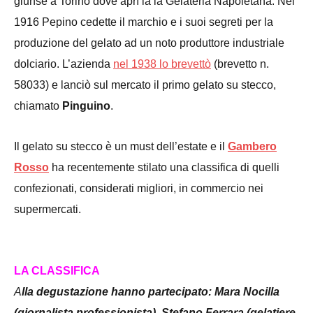
giunse a Torino dove aprì la la Gelateria Napoletana. Nel
1916 Pepino cedette il marchio e i suoi segreti per la
produzione del gelato ad un noto produttore industriale
dolciario. L’azienda
nel 1938 lo brevettò
(brevetto n.
58033) e lanciò sul mercato il primo gelato su stecco,
chiamato
Pinguino
.
Il gelato su stecco è un must dell’estate e il
Gambero
Rosso
ha recentemente stilato una classifica di quelli
confezionati, considerati migliori, in commercio nei
supermercati.
LA CLASSIFICA
A
lla degustazione hanno partecipato: Mara Nocilla
(giornalista professionista), Stefano Ferrara (gelatiere