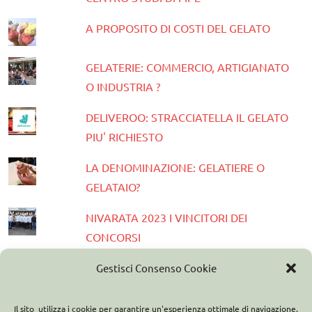
A PROPOSITO DI COSTI DEL GELATO
GELATERIE: COMMERCIO, ARTIGIANATO
O INDUSTRIA ?
DELIVEROO: STRACCIATELLA IL GELATO
PIU' RICHIESTO
LA DENOMINAZIONE: GELATIERE O
GELATAIO?
NIVARATA 2023 I VINCITORI DEI
CONCORSI
PRESENTATA LA GUIDA GELATERIE
Gestisci Consenso Cookie
D'ITALIA 2023
Il sito utilizza i cookie per garantire un'esperienza ottimale di navigazione.