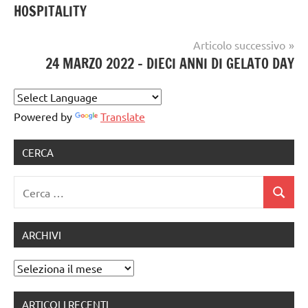
artigianale
HOSPITALITY
gelateria
,
Gelaterie
,
Articolo successivo
gelatiere
,
24 MARZO 2022 – DIECI ANNI DI GELATO DAY
gelato
,
GELATO
ARTIGIANALE
,
gelato
Powered by
Translate
day
CERCA
Ricerca
Cerca
per:
ARCHIVI
Archivi
ARTICOLI RECENTI