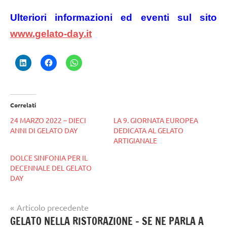
Ulteriori informazioni ed eventi sul sito
www.gelato-day.it
Correlati
24 MARZO 2022 – DIECI
LA 9. GIORNATA EUROPEA
ANNI DI GELATO DAY
DEDICATA AL GELATO
ARTIGIANALE
DOLCE SINFONIA PER IL
DECENNALE DEL GELATO
DAY
Navigazione
Articolo precedente
Tag
gelato
GELATO NELLA RISTORAZIONE – SE NE PARLA A
articoli
gelataio
,