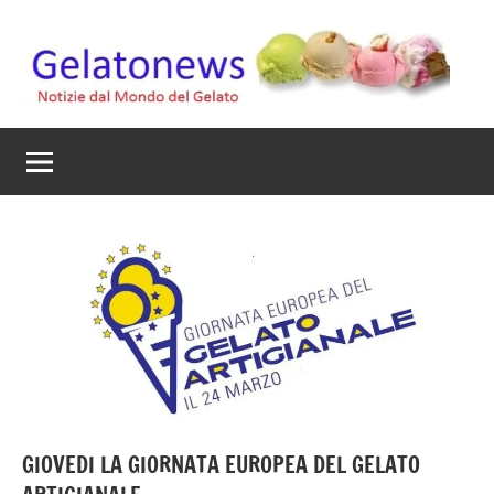
Vai
al
contenuto
Gelato
Notizie
dal
News
mondo
del
gelato
artigianale
GIOVEDI LA GIORNATA EUROPEA DEL GELATO