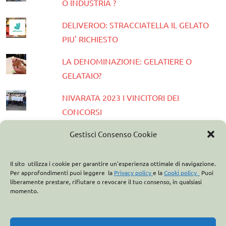
O INDUSTRIA ?
DELIVEROO: STRACCIATELLA IL GELATO
PIU' RICHIESTO
LA DENOMINAZIONE: GELATIERE O
GELATAIO?
NIVARATA 2023 I VINCITORI DEI
CONCORSI
PRESENTATA LA GUIDA GELATERIE
Gestisci Consenso Cookie
D'ITALIA 2023
Il sito utilizza i cookie per garantire un'esperienza ottimale di navigazione.
ASSOCIAZIONE ITALIANA GELATIERI:
Per approfondimenti puoi leggere la
Privacy policy
e la
Cooki policy
Puoi
liberamente prestare, rifiutare o revocare il tuo consenso, in qualsiasi
CASA OPTIMA PARTNER
momento.
ITALO MARCHIONI E IL BREVETTO DEL
CONO GELATO