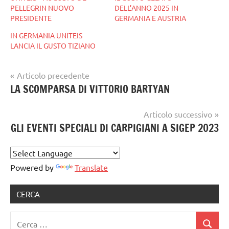
PELLEGRIN NUOVO
DELL’ANNO 2025 IN
PRESIDENTE
GERMANIA E AUSTRIA
IN GERMANIA UNITEIS
LANCIA IL GUSTO TIZIANO
Navigazione
Articolo precedente
Tag
gelato
LA SCOMPARSA DI VITTORIO BARTYAN
articoli
gelataio
,
artigianale
gelateria
,
Articolo successivo
gelatiere
GLI EVENTI SPECIALI DI CARPIGIANI A SIGEP 2023
Powered by
Translate
CERCA
Ricerca