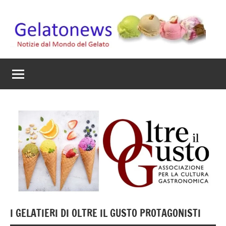
Vai
al
contenuto
Gelato
Notizie
dal
News
mondo
del
gelato
artigianale
I GELATIERI DI OLTRE IL GUSTO PROTAGONISTI