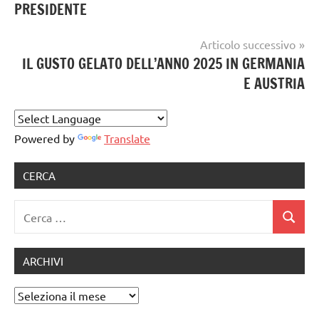
PRESIDENTE
gelato
Gelatieri.triveneto
,
artigianale
mig
Articolo successivo
longarone
IL GUSTO GELATO DELL’ANNO 2025 IN GERMANIA
E AUSTRIA
Powered by
Translate
CERCA
Ricerca
Cerca
per:
ARCHIVI
Archivi