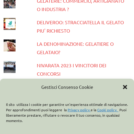
GELATERIE: COMMERCIO, ARTIGIANATO
O INDUSTRIA ?
DELIVEROO: STRACCIATELLA IL GELATO
PIU' RICHIESTO
LA DENOMINAZIONE: GELATIERE O
GELATAIO?
NIVARATA 2023 I VINCITORI DEI
CONCORSI
PRESENTATA LA GUIDA GELATERIE
Gestisci Consenso Cookie
D'ITALIA 2023
Il sito utilizza i cookie per garantire un'esperienza ottimale di navigazione.
ASSOCIAZIONE ITALIANA GELATIERI:
Per approfondimenti puoi leggere la
Privacy policy
e la
Cooki policy
Puoi
liberamente prestare, rifiutare o revocare il tuo consenso, in qualsiasi
CASA OPTIMA PARTNER
momento.
ITALO MARCHIONI E IL BREVETTO DEL