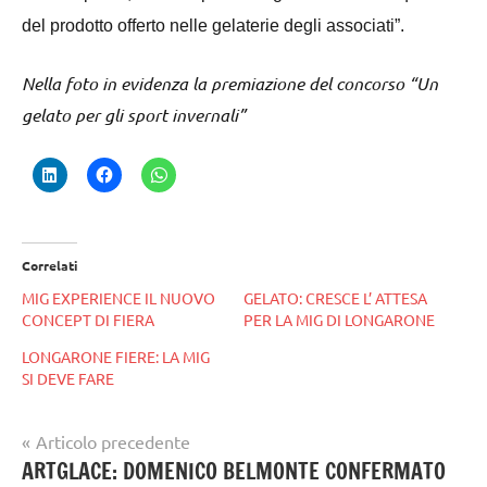
del prodotto offerto nelle gelaterie degli associati”.
Nella foto in evidenza la premiazione del concorso “Un
gelato per gli sport invernali”
Correlati
MIG EXPERIENCE IL NUOVO
GELATO: CRESCE L’ ATTESA
CONCEPT DI FIERA
PER LA MIG DI LONGARONE
LONGARONE FIERE: LA MIG
SI DEVE FARE
Navigazione
Articolo precedente
Tag
gelataio
ARTGLACE: DOMENICO BELMONTE CONFERMATO
articoli
gelatieri
,