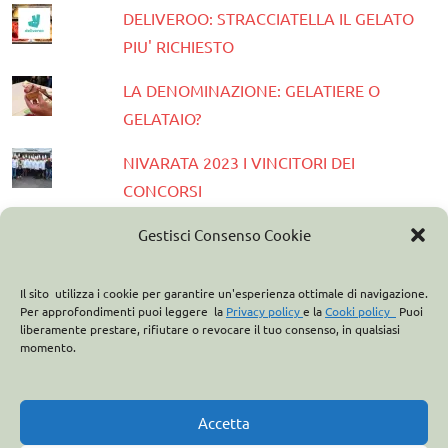
DELIVEROO: STRACCIATELLA IL GELATO
PIU' RICHIESTO
LA DENOMINAZIONE: GELATIERE O
GELATAIO?
NIVARATA 2023 I VINCITORI DEI
CONCORSI
PRESENTATA LA GUIDA GELATERIE
Gestisci Consenso Cookie
D'ITALIA 2023
Il sito utilizza i cookie per garantire un'esperienza ottimale di navigazione.
ASSOCIAZIONE ITALIANA GELATIERI:
Per approfondimenti puoi leggere la
Privacy policy
e la
Cooki policy
Puoi
liberamente prestare, rifiutare o revocare il tuo consenso, in qualsiasi
CASA OPTIMA PARTNER
momento.
ITALO MARCHIONI E IL BREVETTO DEL
CONO GELATO
Accetta