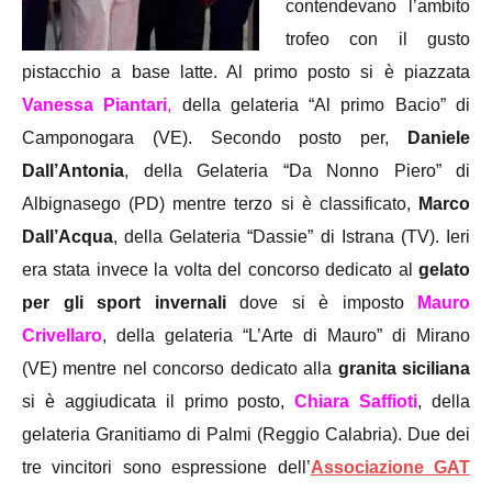
contendevano l’ambito
trofeo con il gusto
pistacchio a base latte. Al primo posto si è piazzata
Vanessa Piantari
,
della gelateria “Al primo Bacio” di
Camponogara (VE). Secondo posto per,
Daniele
Dall’Antonia
, della Gelateria “Da Nonno Piero” di
Albignasego (PD) mentre terzo si è classificato,
Marco
Dall’Acqua
, della Gelateria “Dassie” di Istrana (TV). Ieri
era stata invece la volta del concorso dedicato al
gelato
per gli sport invernali
dove si è imposto
Mauro
Crivellaro
, della gelateria “L’Arte di Mauro” di Mirano
(VE) mentre nel concorso dedicato alla
granita siciliana
si è aggiudicata il primo posto,
Chiara Saffioti
, della
gelateria Granitiamo di Palmi (Reggio Calabria). Due dei
tre vincitori sono espressione dell’
Associazione GAT