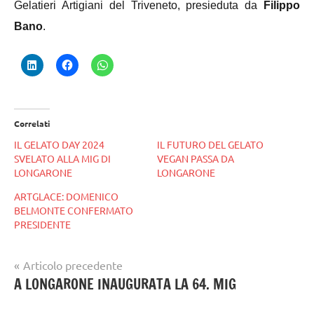
Gelatieri Artigiani del Triveneto, presieduta da
Filippo
Bano
.
Correlati
IL GELATO DAY 2024
IL FUTURO DEL GELATO
SVELATO ALLA MIG DI
VEGAN PASSA DA
LONGARONE
LONGARONE
ARTGLACE: DOMENICO
BELMONTE CONFERMATO
PRESIDENTE
Navigazione
Articolo precedente
Tag
gelataio
A LONGARONE INAUGURATA LA 64. MIG
articoli
gelatieri
,
gelato
miglongarone