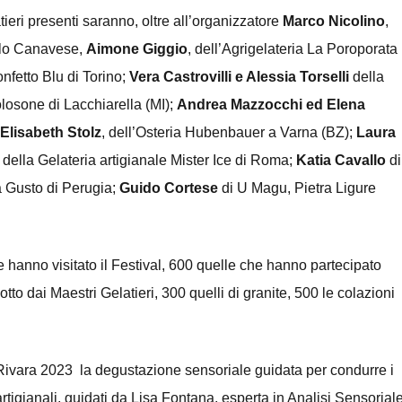
ieri presenti saranno, oltre all’organizzatore
Marco Nicolino
,
rolo Canavese,
Aimone Giggio
, dell’Agrigelateria La Poroporata
onfetto Blu di Torino;
Vera Castrovilli e Alessia Torselli
della
olosone di Lacchiarella (MI);
Andrea Mazzocchi ed Elena
Elisabeth
Stolz
, dell’Osteria Hubenbauer a Varna (BZ);
Laura
i
della Gelateria artigianale Mister Ice di Roma;
Katia Cavallo
di
a Gusto di Perugia;
Guido Cortese
di U Magu, Pietra Ligure
hanno visitato il Festival, 600 quelle che hanno partecipato
otto dai Maestri Gelatieri, 300 quelli di granite, 500 le colazioni
 Rivara 2023 la degustazione sensoriale guidata per condurre i
artigianali, guidati da Lisa Fontana, esperta in Analisi Sensorial