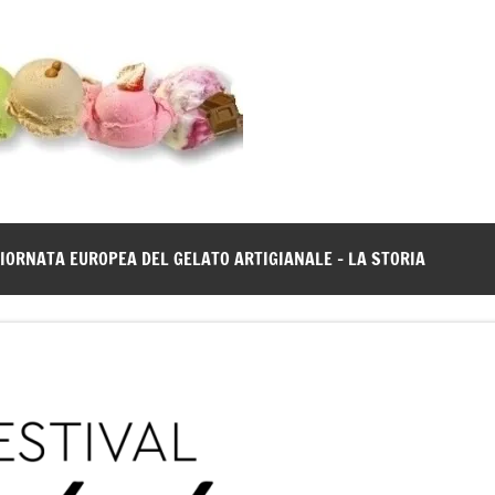
Gelato
Notizie
dal
News
mondo
del
gelato
IORNATA EUROPEA DEL GELATO ARTIGIANALE – LA STORIA
artigianale