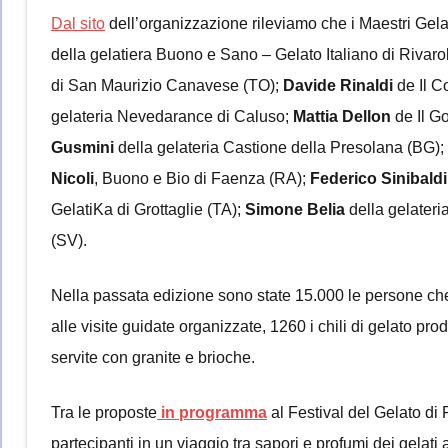
Dal sito
dell’organizzazione rileviamo che i Maestri Gelat
della gelatiera Buono e Sano – Gelato Italiano di Riva
di San Maurizio Canavese (TO);
Davide Rinaldi
de Il C
gelateria Nevedarance di Caluso;
Mattia Dellon
de Il G
Gusmini
della gelateria Castione della Presolana (BG);
Nicoli
, Buono e Bio di Faenza (RA);
Federico Sinibald
GelatiKa di Grottaglie (TA);
Simone Belia
della gelateri
(SV).
Nella passata edizione sono state 15.000 le persone che 
alle visite guidate organizzate, 1260 i chili di gelato prod
servite con granite e brioche.
Tra le proposte
in programma
al Festival del Gelato di
partecipanti in un viaggio tra sapori e profumi dei gelati 