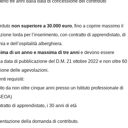
meno tre anni dalla data di concessione del contributo
erduto
non superiore a 30.000 euro
, fino a coprire massimo il
zione lorda per l’inserimento, con contratto di apprendistato, di
a e dell’ospitalità alberghiera.
nima di un anno
e massima di tre anni
e devono essere
la data di pubblicazione del D.M. 21 ottobre 2022 e non oltre 60
sione delle agevolazioni.
ti requisiti:
o da non oltre cinque anni presso un Istituto professionale di
PSEOA)
ntratto di apprendistato, i 30 anni di età
ntazione della domanda di contributo.