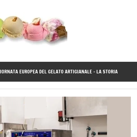
Gelato
Notizie
dal
News
mondo
del
gelato
IORNATA EUROPEA DEL GELATO ARTIGIANALE – LA STORIA
artigianale