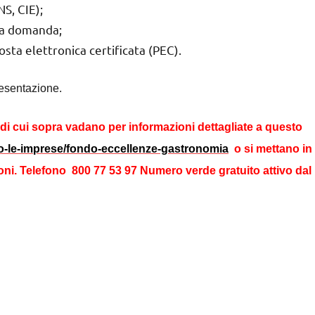
NS, CIE);
 la domanda;
posta elettronica certificata (PEC).
esentazione.
i di cui sopra vadano
per informazioni dettagliate
a questo
amo-le-imprese/fondo-eccellenze-gastronomia
o si mettano in
ni. Telefono 800 77 53 97 Numero verde gratuito attivo dal