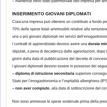
– mantenuti nello stato patrimoniale dell’impresa per al
INSERIMENTO GIOVANI DIPLOMATI
Ciascuna impresa può ottenere un contributo a fondo p
70% delle spese totali ammissibili relative alla remunera
uno o più giovani diplomati nei servizi dell’enogastronomi
I contratti di apprendistato devono avere una
durata mi
stipulati, a pena di decadenza dalle agevolazioni, dopo 
giorni dalla data di pubblicazione del decreto di conces
I giovani diplomati devono essere in possesso dei seguen
– diploma di istruzione secondaria
superiore conseguit
Stato per l’enogastronomia e l’ospitalità alberghiera (I
– non aver compiuto
, alla data di sottoscrizione del co
Non sono ammesse le spese sostenute prima della prese