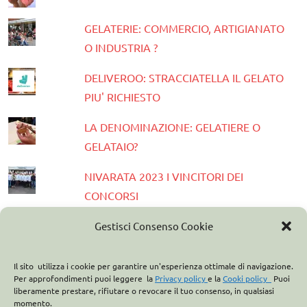
GELATERIE: COMMERCIO, ARTIGIANATO
O INDUSTRIA ?
DELIVEROO: STRACCIATELLA IL GELATO
PIU' RICHIESTO
LA DENOMINAZIONE: GELATIERE O
GELATAIO?
NIVARATA 2023 I VINCITORI DEI
CONCORSI
PRESENTATA LA GUIDA GELATERIE
Gestisci Consenso Cookie
D'ITALIA 2023
Il sito utilizza i cookie per garantire un'esperienza ottimale di navigazione.
ASSOCIAZIONE ITALIANA GELATIERI:
Per approfondimenti puoi leggere la
Privacy policy
e la
Cooki policy
Puoi
liberamente prestare, rifiutare o revocare il tuo consenso, in qualsiasi
CASA OPTIMA PARTNER
momento.