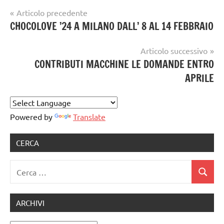
Navigazione
Articolo precedente
Tag
gelataio
CHOCOLOVE ’24 A MILANO DALL’ 8 AL 14 FEBBRAIO
articoli
aigelatieri
,
gelato
assoturismo
,
Articolo successivo
artigianale
gelatieri
CONTRIBUTI MACCHINE LE DOMANDE ENTRO
APRILE
Powered by
Translate
CERCA
Ricerca
Cerca
per:
ARCHIVI