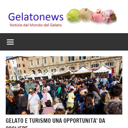
Vai
al
contenuto
Gelato
Notizie
dal
News
mondo
del
gelato
artigianale
GELATO E TURISMO UNA OPPORTUNITA’ DA