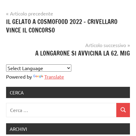
Navigazione
Articolo precedente
Tag
gelato
IL GELATO A COSMOFOOD 2022 – CRIVELLARO
articoli
gelataio
,
artigianale
VINCE IL CONCORSO
gelateria
,
Gelaterie
,
Articolo successivo
gelatiere
,
A LONGARONE SI AVVICINA LA 62. MIG
gelato
,
GELATO
ARTIGIANALE
Powered by
Translate
CERCA
Ricerca
Cerca
per:
ARCHIVI