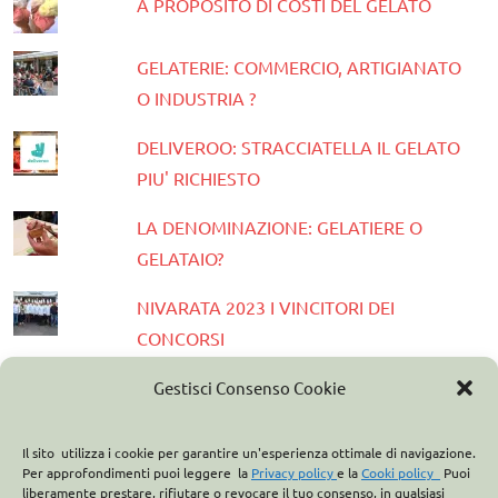
A PROPOSITO DI COSTI DEL GELATO
GELATERIE: COMMERCIO, ARTIGIANATO
O INDUSTRIA ?
DELIVEROO: STRACCIATELLA IL GELATO
PIU' RICHIESTO
LA DENOMINAZIONE: GELATIERE O
GELATAIO?
NIVARATA 2023 I VINCITORI DEI
CONCORSI
PRESENTATA LA GUIDA GELATERIE
Gestisci Consenso Cookie
D'ITALIA 2023
Il sito utilizza i cookie per garantire un'esperienza ottimale di navigazione.
ASSOCIAZIONE ITALIANA GELATIERI:
Per approfondimenti puoi leggere la
Privacy policy
e la
Cooki policy
Puoi
liberamente prestare, rifiutare o revocare il tuo consenso, in qualsiasi
CASA OPTIMA PARTNER