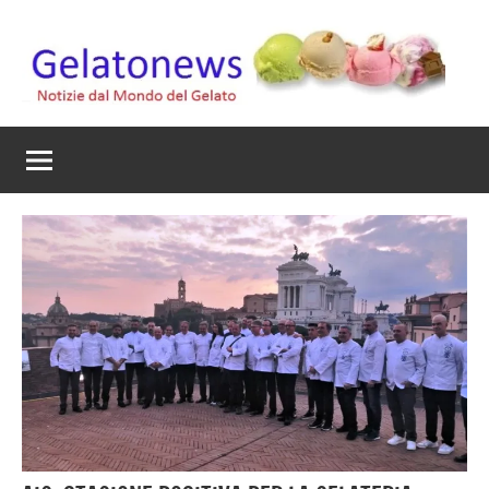
Vai
al
contenuto
Gelato
Notizie
dal
News
mondo
del
gelato
artigianale