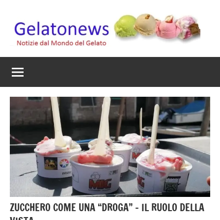
Vai
al
contenuto
Gelato
Notizie
dal
News
mondo
del
gelato
artigianale
ZUCCHERO COME UNA “DROGA” – IL RUOLO DELLA