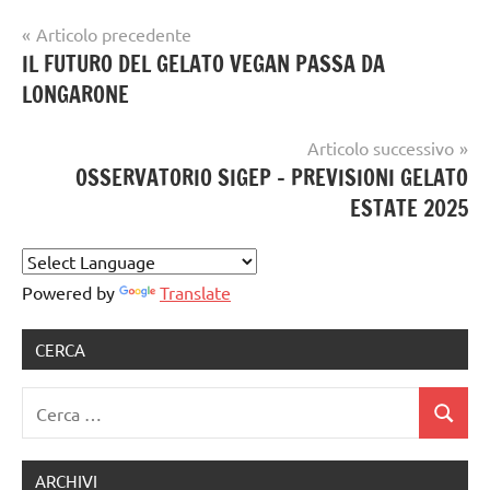
Navigazione
Articolo precedente
gelataio
IL FUTURO DEL GELATO VEGAN PASSA DA
articoli
LONGARONE
gelateria
gelatieri
Articolo successivo
OSSERVATORIO SIGEP – PREVISIONI GELATO
gelato
ESTATE 2025
gelato
artigianale
Powered by
Translate
CERCA
Ricerca
Cerca
per:
ARCHIVI