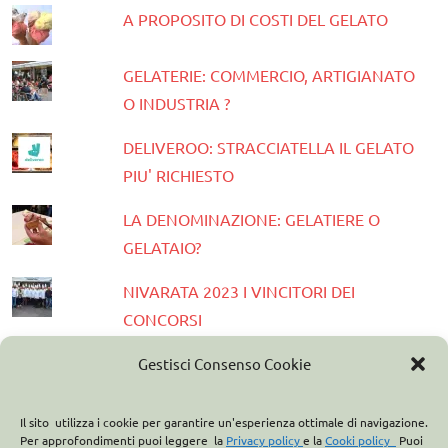
A PROPOSITO DI COSTI DEL GELATO
GELATERIE: COMMERCIO, ARTIGIANATO
O INDUSTRIA ?
DELIVEROO: STRACCIATELLA IL GELATO
PIU' RICHIESTO
LA DENOMINAZIONE: GELATIERE O
GELATAIO?
NIVARATA 2023 I VINCITORI DEI
CONCORSI
PRESENTATA LA GUIDA GELATERIE
Gestisci Consenso Cookie
D'ITALIA 2023
Il sito utilizza i cookie per garantire un'esperienza ottimale di navigazione.
ASSOCIAZIONE ITALIANA GELATIERI:
Per approfondimenti puoi leggere la
Privacy policy
e la
Cooki policy
Puoi