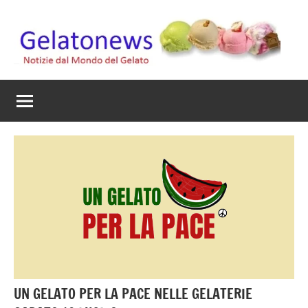
Vai
al
contenuto
Gelato
Notizie
dal
News
mondo
del
gelato
artigianale
UN GELATO PER LA PACE NELLE GELATERIE