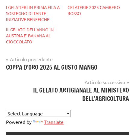
I GELATIERI IN PRIMA FILA A
GELATERIE 2025 GAMBERO
SOSTEGNO DI TANTE
ROSSO
INIZIATIVE BENEFICHE
IL GELATO DELL’ANNO IN
AUSTRIA E’ BANANA AL
CIOCCOLATO
Navigazione
Articolo precedente
Tag
gelataio
COPPA D’ORO 2025 AL GUSTO MANGO
articoli
gelatoperlapace
gelateria
Articolo successivo
gelatieri
IL GELATO ARTIGIANALE AL MINISTERO
DELL’AGRICOLTURA
gelato
gelato
artigianale
Powered by
Translate