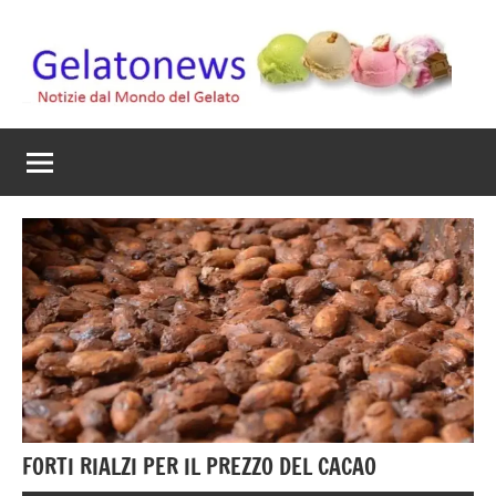
Vai
al
contenuto
Gelato
Notizie
dal
News
mondo
del
gelato
artigianale
FORTI RIALZI PER IL PREZZO DEL CACAO