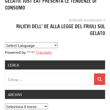
GELATO: JUST EAT PRESENTA LE TENDENZE DI
articoli
gelatieri
CONSUMO
gelato
artigianale
Articolo successivo
RILIEVI DELL’ UE ALLA LEGGE DEL FRIULI SUL
GELATO
Powered by
Translate
CERCA
Ricerca
Cerca
per:
ARCHIVI
Archivi