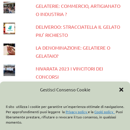
GELATERIE: COMMERCIO, ARTIGIANATO
O INDUSTRIA ?
DELIVEROO: STRACCIATELLA IL GELATO
PIU' RICHIESTO
LA DENOMINAZIONE: GELATIERE O
GELATAIO?
NIVARATA 2023 I VINCITORI DEI
CONCORSI
PRESENTATA LA GUIDA GELATERIE
Gestisci Consenso Cookie
D'ITALIA 2023
Il sito utilizza i cookie per garantire un'esperienza ottimale di navigazione.
ASSOCIAZIONE ITALIANA GELATIERI:
Per approfondimenti puoi leggere la
Privacy policy
e la
Cooki policy
Puoi
liberamente prestare, rifiutare o revocare il tuo consenso, in qualsiasi
CASA OPTIMA PARTNER
momento.