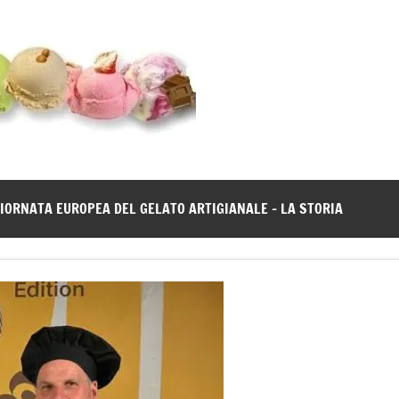
Gelato
Notizie
dal
News
mondo
del
gelato
IORNATA EUROPEA DEL GELATO ARTIGIANALE – LA STORIA
artigianale