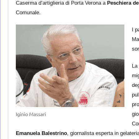
Caserma d’artiglieria di Porta Verona a
Peschiera de
Comunale.
I p
Ma
sor
La 
mig
deg
pul
pr
Iginio Massari
gio
Co
Emanuela Balestrino
, giornalista esperta in gelateri