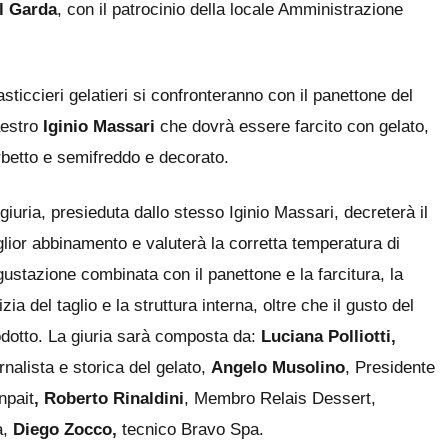
l Garda
, con il patrocinio della locale Amministrazione
asticcieri gelatieri si confronteranno con il panettone del
estro
Iginio Massari
che dovrà essere farcito con gelato,
betto e semifreddo e decorato.
giuria, presieduta dallo stesso Iginio Massari, decreterà il
lior abbinamento e valuterà la corretta temperatura di
ustazione combinata con il panettone e la farcitura, la
izia del taglio e la struttura interna, oltre che il gusto d
el
odotto. La giuria sarà composta da:
Luc
iana Polliotti,
rnalista e storica del gelato,
Angelo Musolino
, Presidente
npait
, Roberto Rinaldini
, Membro Relais Dessert,
a,
Diego Zocco,
tecnico Bravo Spa.