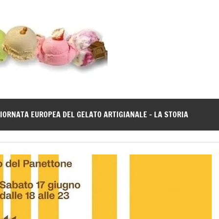
Gelato
Notizie
dal
News
mondo
del
gelato
IORNATA EUROPEA DEL GELATO ARTIGIANALE – LA STORIA
artigianale