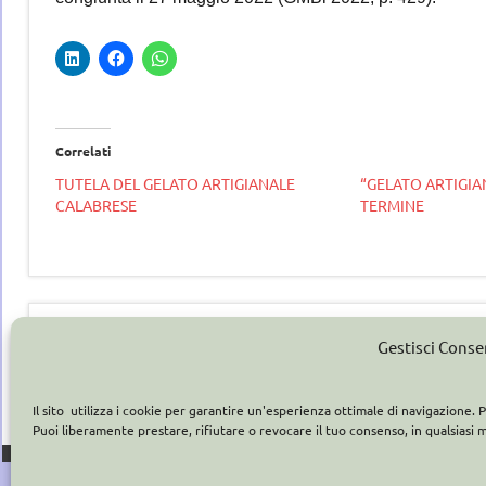
Correlati
TUTELA DEL GELATO ARTIGIANALE
“GELATO ARTIGIANA
CALABRESE
TERMINE
Tag
gelato
gelataio
,
artigianale
Navigazione
Articolo precedente
gelateria
,
Gestisci Cons
GELATO CONTEMPORANEO IN COSTA D’AVORIO
articoli
Gelaterie
,
gelatiere
,
Il sito utilizza i cookie per garantire un'esperienza ottimale di navigazione
gelato
,
Puoi liberamente prestare, rifiutare o revocare il tuo consenso, in qualsiasi
GELATO