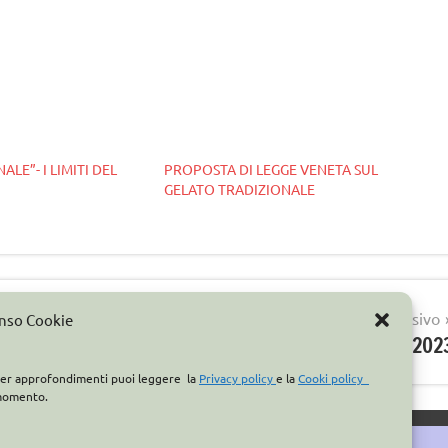
LE”- I LIMITI DEL
PROPOSTA DI LEGGE VENETA SUL
GELATO TRADIZIONALE
Articolo successivo
enso Cookie
IL GRUPPO CASA OPTIMA A SIGEP 202
. Per approfondimenti puoi leggere la
Privacy policy
e la
Cooki policy
 momento.