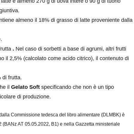
latte e almeno 270 g di uova intere o 90 g di tuorlo
giuntiva.
ntiene almeno il 18% di grasso di latte proveniente dalla
.
frutta
.
Nel caso di sorbetti a base di agrumi, altri frutti
no il 2,5% (calcolato come acido citrico), il contenuto di
di frutta.
he il
Gelato Soft
specificando che
non è un tipo
ticolare
di produzione.
o dalla Commissione tedesca del libro alimentare (DLMBK) è
22 (BANz AT 05.05.2022, B1) e nella Gazzetta ministeriale