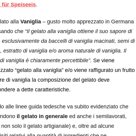
 für Speiseeis
.
elato alla
Vaniglia
– gusto
molto apprezzato in Germana
isando che
“
Il gelato alla vaniglia ottiene il suo sapore di
a esclusivamente da baccelli di vaniglia macinati, semi di
, estratto di vaniglia e/o aroma naturale di vaniglia. Il
di vaniglia è chiaramente percettibile”.
Se viene
zzato “gelato alla vaniglia” e/o viene raffigurato un frutto
ore di vaniglia la composizione del gelato deve
pondere a
dette
caratteristiche.
o alle linee guida tedesche va subito evidenziato che
ndono
il gelato in generale
ed anche i semilavorati,
 non solo il gelato artigianale) e, oltre ad alcune
iti relativi alla quantità di ingredienti che ne