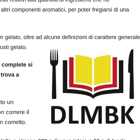
 altri componenti aromatici, per poter fregiarsi di una
er gelato, oltre ad alcune
definizioni di carattere generale
gusti gelato.
a complete si
i trova
a
nto un
on correre il
n corretto.