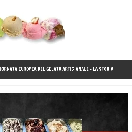
Gelato
Notizie
dal
News
mondo
del
gelato
IORNATA EUROPEA DEL GELATO ARTIGIANALE – LA STORIA
artigianale