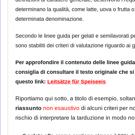
determinano la qualità, come latte, uova o frutta o
determinata denominazione.
Secondo le linee guida per gelati e semilavorati p
sono stabiliti dei criteri di valutazione riguardo ai 
Per approfondire
il contenuto del
le linee guid
consiglia di consul
tare
il testo originale che s
questo link:
Leitsätze für Speiseeis
Riportiamo qui sotto, a titolo di esempio, solta
riassunto
non esaustivo
di alcuni criteri per n
rischio di interpretare la tarduzione in modo no