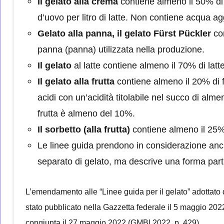
Il gelato alla crema
contiene almeno il 50% di 
d’uovo per litro di latte. Non contiene acqua ag
Gelato alla panna, il gelato Fürst Pückler
co
panna (panna) utilizzata nella produzione.
Il gelato
al latte contiene almeno il 70% di latte
Il gelato alla frutta
contiene almeno il 20% di 
acidi con un’acidità titolabile nel succo di alme
frutta è almeno del 10%.
Il sorbetto (alla frutta)
contiene almeno il 25% 
Le linee guida prendono in considerazione anc
separato di gelato, ma descrive una forma
par
L’emendamento alle “Linee guida per il gelato” adottat
stato pubblicato nella Gazzetta federale il 5 maggio 20
congiunta il 27 maggio 2022 (GMBl 2022, p. 429).