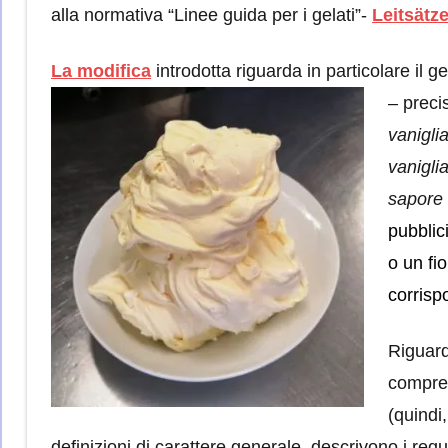
alla normativa “Linee guida per i gelati”-
Leitsätze
La modifica
introdotta riguarda in particolare il g
– prec
vanigli
vaniglia
sapore 
pubblici
o un fi
corris
Riguard
compre
(quindi,
definizioni di carattere generale, descrivono i requis