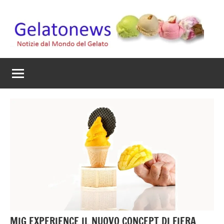
Vai
al
contenuto
Gelato
Notizie
dal
News
mondo
del
gelato
artigianale
MIG EXPERIENCE IL NUOVO CONCEPT DI FIERA