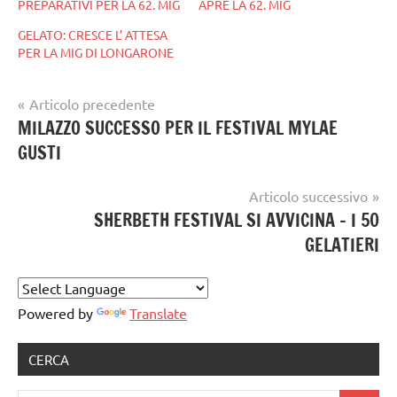
PREPARATIVI PER LA 62. MIG
APRE LA 62. MIG
GELATO: CRESCE L’ ATTESA
PER LA MIG DI LONGARONE
Navigazione
Articolo precedente
Tag
gelataio
MILAZZO SUCCESSO PER IL FESTIVAL MYLAE
articoli
Longarone
,
GUSTI
gelateria
miglongarone
gelatieri
Articolo successivo
SHERBETH FESTIVAL SI AVVICINA – I 50
gelato
GELATIERI
gelato
artigianale
Powered by
Translate
CERCA