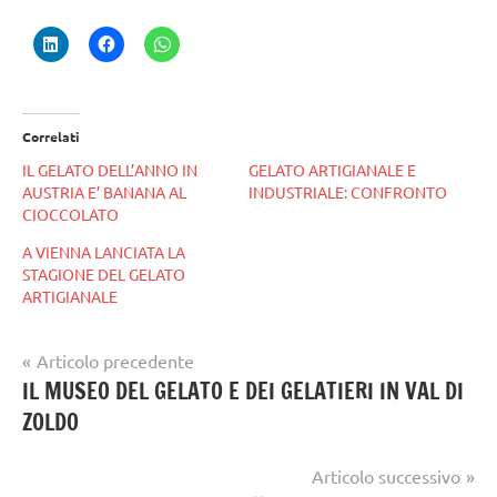
Correlati
IL GELATO DELL’ANNO IN
GELATO ARTIGIANALE E
AUSTRIA E’ BANANA AL
INDUSTRIALE: CONFRONTO
CIOCCOLATO
A VIENNA LANCIATA LA
STAGIONE DEL GELATO
ARTIGIANALE
Navigazione
Articolo precedente
Tag
gelato
IL MUSEO DEL GELATO E DEI GELATIERI IN VAL DI
articoli
Gelaterie
,
artigianale
ZOLDO
gelato
,
GELATO
Articolo successivo
ARTIGIANALE
,