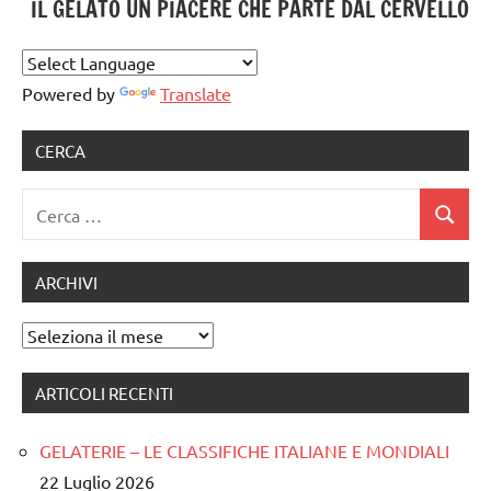
IL GELATO UN PIACERE CHE PARTE DAL CERVELLO
gelato
artigianale
notizie
Powered by
Translate
CERCA
Ricerca
Cerca
per:
ARCHIVI
Archivi
ARTICOLI RECENTI
GELATERIE – LE CLASSIFICHE ITALIANE E MONDIALI
22 Luglio 2026