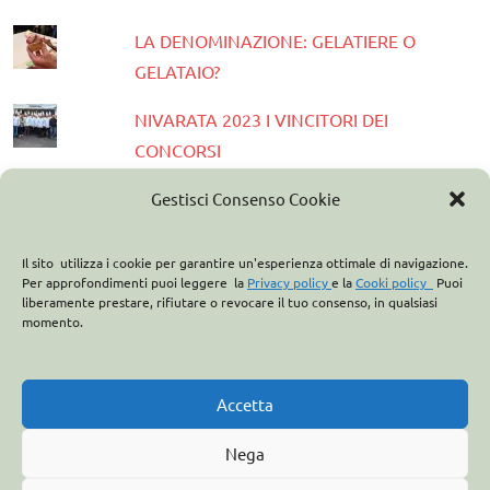
LA DENOMINAZIONE: GELATIERE O
GELATAIO?
NIVARATA 2023 I VINCITORI DEI
CONCORSI
PRESENTATA LA GUIDA GELATERIE
Gestisci Consenso Cookie
D'ITALIA 2023
Il sito utilizza i cookie per garantire un'esperienza ottimale di navigazione.
ASSOCIAZIONE ITALIANA GELATIERI:
Per approfondimenti puoi leggere la
Privacy policy
e la
Cooki policy
Puoi
liberamente prestare, rifiutare o revocare il tuo consenso, in qualsiasi
CASA OPTIMA PARTNER
momento.
ITALO MARCHIONI E IL BREVETTO DEL
CONO GELATO
Accetta
Nega