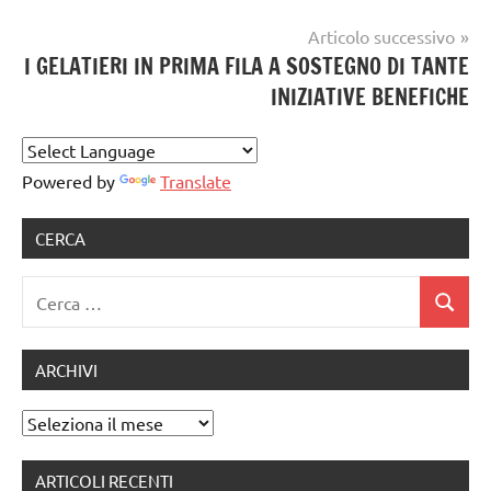
artigianale
gelato
,
Articolo successivo
GELATO
I GELATIERI IN PRIMA FILA A SOSTEGNO DI TANTE
ARTIGIANALE
,
INIZIATIVE BENEFICHE
gelato
artigianale
notizie
,
museo
Powered by
Translate
del
gelato
CERCA
Ricerca
Cerca
per:
ARCHIVI
Archivi
ARTICOLI RECENTI