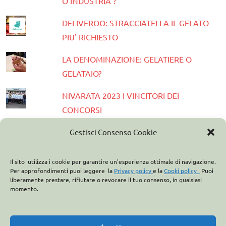
O INDUSTRIA ?
DELIVEROO: STRACCIATELLA IL GELATO
PIU' RICHIESTO
LA DENOMINAZIONE: GELATIERE O
GELATAIO?
NIVARATA 2023 I VINCITORI DEI
CONCORSI
PRESENTATA LA GUIDA GELATERIE
Gestisci Consenso Cookie
D'ITALIA 2023
Il sito utilizza i cookie per garantire un'esperienza ottimale di navigazione.
ASSOCIAZIONE ITALIANA GELATIERI:
Per approfondimenti puoi leggere la
Privacy policy
e la
Cooki policy
Puoi
liberamente prestare, rifiutare o revocare il tuo consenso, in qualsiasi
CASA OPTIMA PARTNER
momento.
ITALO MARCHIONI E IL BREVETTO DEL
CONO GELATO