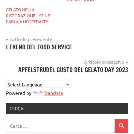
GELATO NELLA
RISTORAZIONE – SE NE
PARLA A HOSPITALITY
Navigazione
Articolo precedente
Tag
gelato
I TREND DEL FOOD SERVICE
articoli
cibus
,
artigianale
gelataio
,
Articolo successivo
Gelaterie
,
APFELSTRUDEL GUSTO DEL GELATO DAY 2023
gelatiere
,
GELATO
ARTIGIANALE
,
Powered by
Translate
gelato
artigianale
notizie
CERCA
Ricerca
Cerca
per: