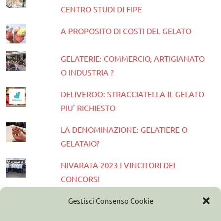
CENTRO STUDI DI FIPE
A PROPOSITO DI COSTI DEL GELATO
GELATERIE: COMMERCIO, ARTIGIANATO
O INDUSTRIA ?
DELIVEROO: STRACCIATELLA IL GELATO
PIU' RICHIESTO
LA DENOMINAZIONE: GELATIERE O
GELATAIO?
NIVARATA 2023 I VINCITORI DEI
CONCORSI
PRESENTATA LA GUIDA GELATERIE
Gestisci Consenso Cookie
D'ITALIA 2023