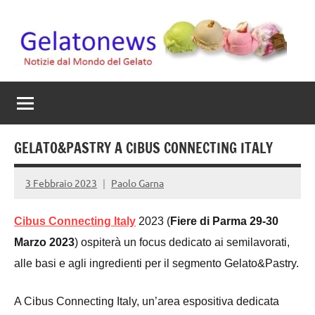
Vai
al
contenuto
Gelato
Notizie
dal
News
mondo
del
gelato
GELATO&PASTRY A CIBUS CONNECTING ITALY
artigianale
3 Febbraio 2023
Paolo Garna
Cibus Connecting Italy
2023 (
Fiere di Parma 29-30
Marzo 2023
) ospiterà un focus dedicato ai semilavorati,
alle basi e agli ingredienti per il segmento Gelato&Pastry.
A Cibus Connecting Italy, un’area espositiva dedicata