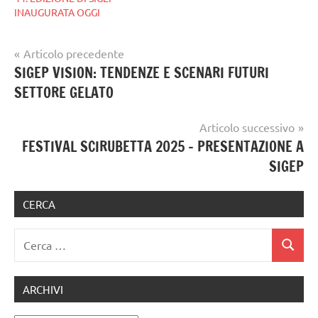
INAUGURATA OGGI
Navigazione
Articolo precedente
Tag
gelataio
SIGEP VISION: TENDENZE E SCENARI FUTURI
articoli
gelatieri
SETTORE GELATO
gelato
artigianale
Articolo successivo
FESTIVAL SCIRUBETTA 2025 – PRESENTAZIONE A
SIGEP
CERCA
Ricerca
Cerca
per:
ARCHIVI