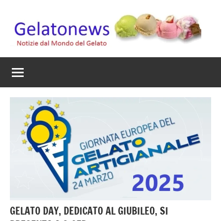
Vai
al
contenuto
Gelato
Notizie
dal
News
mondo
del
gelato
artigianale
GELATO DAY, DEDICATO AL GIUBILEO, SI