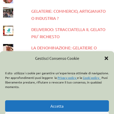
GELATERIE: COMMERCIO, ARTIGIANATO
O INDUSTRIA ?
DELIVEROO: STRACCIATELLA IL GELATO
PIU' RICHIESTO
LA DENOMINAZIONE: GELATIERE O
GELATAIO?
Gestisci Consenso Cookie
NIVARATA 2023 I VINCITORI DEI
CONCORSI
Il sito utilizza i cookie per garantire un'esperienza ottimale di navigazione.
Per approfondimenti puoi leggere la
Privacy policy
e la
Cooki policy
Puoi
liberamente prestare, rifiutare o revocare il tuo consenso, in qualsiasi
PRESENTATA LA GUIDA GELATERIE
momento.
D'ITALIA 2023
ASSOCIAZIONE ITALIANA GELATIERI:
Accetta
CASA OPTIMA PARTNER