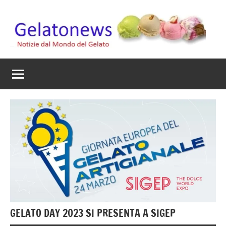
Vai
al
contenuto
Gelato
Notizie
dal
News
mondo
del
gelato
artigianale
GELATO DAY 2023 SI PRESENTA A SIGEP