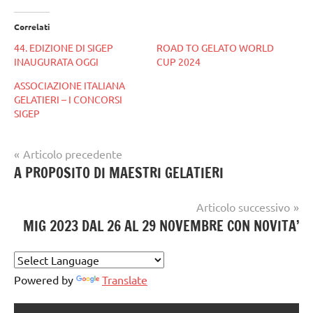
Correlati
44. EDIZIONE DI SIGEP
ROAD TO GELATO WORLD
INAUGURATA OGGI
CUP 2024
ASSOCIAZIONE ITALIANA
GELATIERI – I CONCORSI
SIGEP
Navigazione
Articolo precedente
Tag
gelato
A PROPOSITO DI MAESTRI GELATIERI
articoli
gelataio
,
artigianale
gelateria
,
Articolo successivo
gelatiere
MIG 2023 DAL 26 AL 29 NOVEMBRE CON NOVITA’
Powered by
Translate