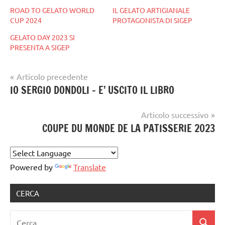
ROAD TO GELATO WORLD
IL GELATO ARTIGIANALE
CUP 2024
PROTAGONISTA DI SIGEP
GELATO DAY 2023 SI
PRESENTA A SIGEP
Navigazione
Articolo precedente
Tag
gelato
IO SERGIO DONDOLI – E’ USCITO IL LIBRO
articoli
gelataio
,
artigianale
gelateria
,
Articolo successivo
gelatiere
,
COUPE DU MONDE DE LA PATISSERIE 2023
gelato
artigianale
notizie
,
Powered by
Translate
sigep
CERCA
Ricerca