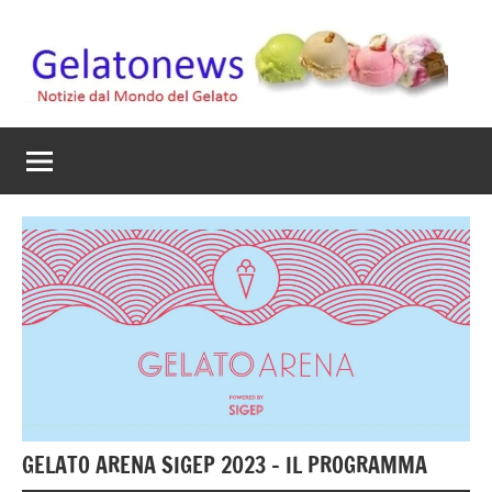
Vai
al
contenuto
Gelato
Notizie
dal
News
mondo
del
gelato
artigianale
GELATO ARENA SIGEP 2023 – IL PROGRAMMA