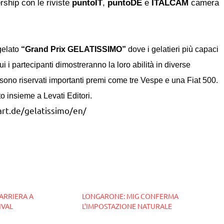
ship con le riviste
puntoIT
,
puntoDE
e
ITALCAM
camera
gelato
“Grand Prix GELATISSIMO”
dove
i gelatieri più capaci
 i partecipanti dimostreranno la loro abilità in diverse
 sono riservati
im
portanti
premi come tre Vespe
e
una Fiat 500.
 insieme a Levati Editori.
rt.de/gelatissimo/en/
CARRIERA A
LONGARONE: MIG CONFERMA
IVAL
L’IMPOSTAZIONE NATURALE