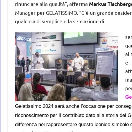
rinunciare alla qualità”, afferma
Markus Tischberg
Manager per GELATISSIMO. “C’è un grande desideri
qualcosa di semplice e la sensazione di
sen
ga
ali
e r
att
mag
pe
Ge
Gelatissimo 2024 sarà anche
l’occasione
per conse
riconoscimento
per il contributo dato alla storia del 
differenza nel rappresentare questo iconico simbolo 