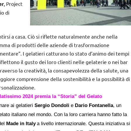
, Project
er
o di
tirsi a casa. Ciò si riflette naturalmente anche nella
mma di prodotti delle aziende di trasformazione
mentare”. I gelatieri catturano lo stato d’animo dei tempi
iflettono il gusto dei loro clienti nelle gelaterie o nei bar
raverso la creatività, la consapevolezza della salute, una
giore comprensione della sostenibilità e la possibilità di
rsonalizzazione.
latissimo 2024 premia la “Storia” del Gelato
gnare
ai gelatieri
Sergio Dondoli
e
Dario Fontanella
,
un
Gelato italiano nel mondo. Con la loro carriera hanno fatto la
del
Made in Italy
a livello internazionale. Questa iniziativa si