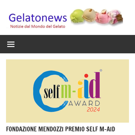
Vai
al
contenuto
Gelato
Notizie
dal
News
mondo
del
gelato
artigianale
FONDAZIONE MENDOZZI PREMIO SELF M-AID