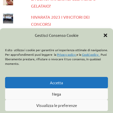
GELATAIO?
NIVARATA 2023 I VINCITORI DEI
CONCORSI
PRESENTATA LA GUIDA GELATERIE
Gestisci Consenso Cookie
D'ITALIA 2023
Il sito utilizza i cookie per garantire un'esperienza ottimale di navigazione.
ASSOCIAZIONE ITALIANA GELATIERI:
Per approfondimenti puoi leggere la
Privacy policy
e la
Cooki policy
Puoi
liberamente prestare, rifiutare o revocare il tuo consenso, in qualsiasi
CASA OPTIMA PARTNER
momento.
ITALO MARCHIONI E IL BREVETTO DEL
CONO GELATO
Accetta
Nega
Visualizza le preferenze