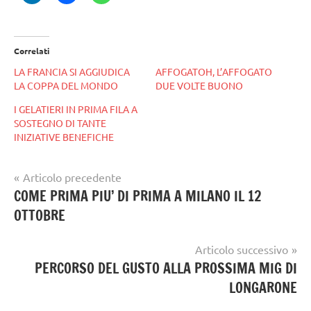
Correlati
LA FRANCIA SI AGGIUDICA
AFFOGATOH, L’AFFOGATO
LA COPPA DEL MONDO
DUE VOLTE BUONO
I GELATIERI IN PRIMA FILA A
SOSTEGNO DI TANTE
INIZIATIVE BENEFICHE
Navigazione
Articolo precedente
Tag
gelataio
COME PRIMA PIU’ DI PRIMA A MILANO IL 12
articoli
gelatieri
,
OTTOBRE
gelato
mendozzi
artigianale
Articolo successivo
PERCORSO DEL GUSTO ALLA PROSSIMA MIG DI
LONGARONE