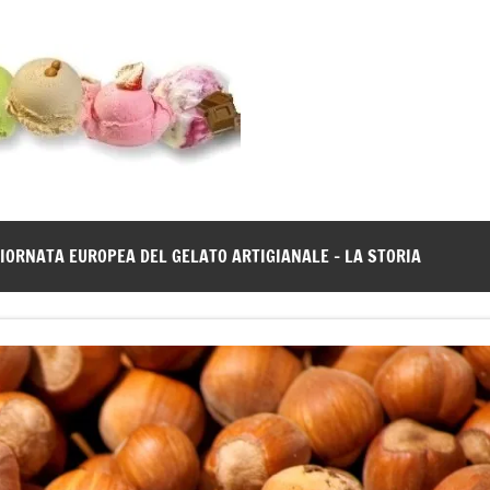
Gelato
Notizie
dal
News
mondo
del
gelato
IORNATA EUROPEA DEL GELATO ARTIGIANALE – LA STORIA
artigianale