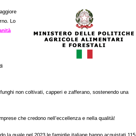
maggiore
rno. Lo
anità
di
funghi non coltivati, capperi e zafferano, sostenendo una
le imprese che credono nell’eccellenza e nella qualità!
o la quale nel 2023 le famiglie italiane hanno acquistati 115