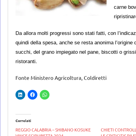
carne bovi
ripristina
Da allora molti progressi sono stati fatti, con l’indic
quindi della spesa, anche se resta anonima l’origine d
succhi, del grano impiegato nel pane, biscotti o griss
ristoranti.
Fonte Ministero Agricoltura, Coldiretti
Correlati
REGGIO CALABRIA – SHIBANO KOSUKE
CHIETI CONTROLLI
VINCE SCIRUBETTA 2024
LE CRITICITA’ RIL