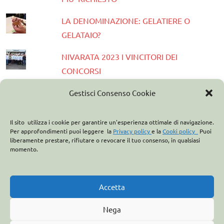
LA DENOMINAZIONE: GELATIERE O
GELATAIO?
NIVARATA 2023 I VINCITORI DEI
CONCORSI
PRESENTATA LA GUIDA GELATERIE
Gestisci Consenso Cookie
D'ITALIA 2023
Il sito utilizza i cookie per garantire un'esperienza ottimale di navigazione.
ASSOCIAZIONE ITALIANA GELATIERI:
Per approfondimenti puoi leggere la
Privacy policy
e la
Cooki policy
Puoi
liberamente prestare, rifiutare o revocare il tuo consenso, in qualsiasi
CASA OPTIMA PARTNER
momento.
ITALO MARCHIONI E IL BREVETTO DEL
CONO GELATO
Accetta
Nega