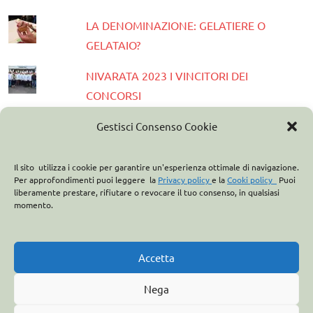
LA DENOMINAZIONE: GELATIERE O
GELATAIO?
NIVARATA 2023 I VINCITORI DEI
CONCORSI
PRESENTATA LA GUIDA GELATERIE
Gestisci Consenso Cookie
D'ITALIA 2023
Il sito utilizza i cookie per garantire un'esperienza ottimale di navigazione.
ASSOCIAZIONE ITALIANA GELATIERI:
Per approfondimenti puoi leggere la
Privacy policy
e la
Cooki policy
Puoi
liberamente prestare, rifiutare o revocare il tuo consenso, in qualsiasi
CASA OPTIMA PARTNER
momento.
ITALO MARCHIONI E IL BREVETTO DEL
CONO GELATO
Accetta
Nega