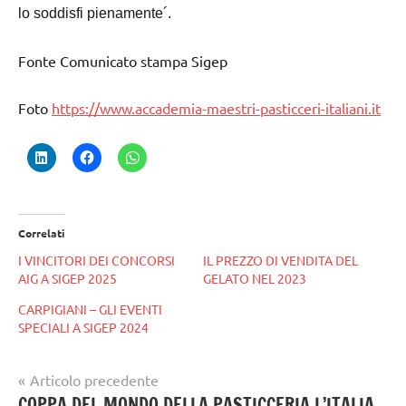
lo soddisfi pienamente´.
Fonte Comunicato stampa Sigep
Foto
https://www.accademia-maestri-pasticceri-italiani.it
Correlati
I VINCITORI DEI CONCORSI
IL PREZZO DI VENDITA DEL
AIG A SIGEP 2025
GELATO NEL 2023
CARPIGIANI – GLI EVENTI
SPECIALI A SIGEP 2024
Navigazione
Articolo precedente
Tag
gelato
COPPA DEL MONDO DELLA PASTICCERIA L’ITALIA