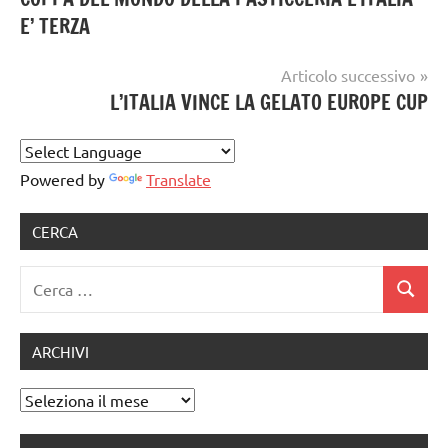
articoli
gelataio
,
artigianale
E’ TERZA
gelateria
,
gelatiere
,
Articolo successivo
sigep
L’ITALIA VINCE LA GELATO EUROPE CUP
Powered by
Translate
CERCA
Ricerca
Cerca
per:
ARCHIVI
Archivi