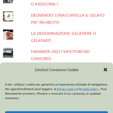
O INDUSTRIA ?
DELIVEROO: STRACCIATELLA IL GELATO
PIU' RICHIESTO
LA DENOMINAZIONE: GELATIERE O
GELATAIO?
NIVARATA 2023 I VINCITORI DEI
CONCORSI
PRESENTATA LA GUIDA GELATERIE
Gestisci Consenso Cookie
D'ITALIA 2023
Il sito utilizza i cookie per garantire un'esperienza ottimale di navigazione.
ASSOCIAZIONE ITALIANA GELATIERI:
Per approfondimenti puoi leggere la
Privacy policy
e la
Cooki policy
Puoi
liberamente prestare, rifiutare o revocare il tuo consenso, in qualsiasi
CASA OPTIMA PARTNER
momento.
ITALO MARCHIONI E IL BREVETTO DEL
CONO GELATO