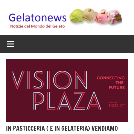
Vai
al
contenuto
Gelato
Notizie
dal
News
mondo
del
gelato
artigianale
IN PASTICCERIA ( E IN GELATERIA) VENDIAMO