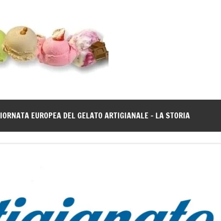
Gelato
Notizie
dal
News
mondo
del
gelato
IORNATA EUROPEA DEL GELATO ARTIGIANALE – LA STORIA
artigianale