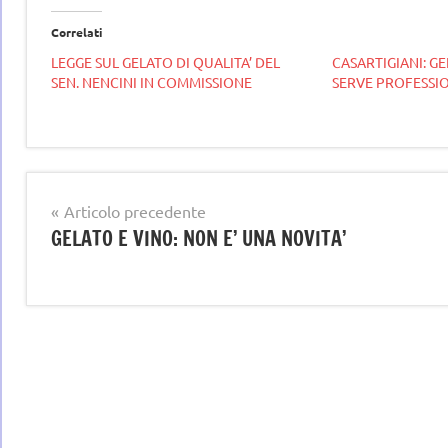
Correlati
LEGGE SUL GELATO DI QUALITA’ DEL
CASARTIGIANI: G
SEN. NENCINI IN COMMISSIONE
SERVE PROFESSIO
Tag
gelataio
GELATO
Navigazione
gelateria
Articolo precedente
ARTIGIANALE
GELATO E VINO: NON E’ UNA NOVITA’
articoli
gelatieri
gelato
gelato
artigianale