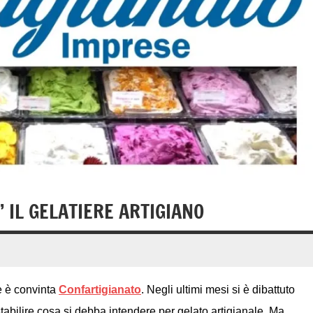
’ IL GELATIERE ARTIGIANO
Ne è convinta
Confartigianato
. Negli ultimi mesi si è dibattuto
abilire cosa si debba intendere per gelato artigianale. Ma,