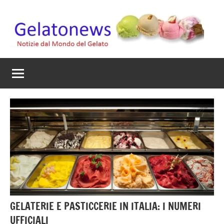
Vai
al
contenuto
Gelato
Notizie
dal
News
mondo
del
gelato
artigianale
GELATERIE E PASTICCERIE IN ITALIA: I NUMERI
UFFICIALI