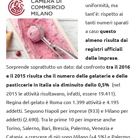
uniformità, ma
tant’è: rispetto ai
tanti numeri sparati
a caso
questo
almeno risulta dai
registri ufficiali
delle imprese
.
Sorprende soprattutto un dato: dal confronto
tra il 2016
e il 2015 risulta che il numero delle gelaterie e delle
pasticcerie in Italia sia diminuito dello 0,5%
(nel
2015 le attività risultavano, infatti, essere 19.411).
Regina del gelato è Roma con 1.399 attività e 4.195
addetti. Seguono Napoli per imprese (933) e Milano per
addetti (2.690). Tra le prime 10 per imprese anche
Torino, Salerno, Bari, Brescia, Palermo, Venezia e
Catania, a crescere di più sono Milano (+4,5%) e Palermo