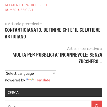
GELATERIE E PASTICCERIE: I
NUMERI UFFICIALI
Navigazione
Articolo precedente
Tag
CONFARTIGIANATO: DEFINIRE CHI E’ IL GELATIERE
articoli
GELATO
ARTIGIANO
ARTIGIANALE
Articolo successivo
MULTA PER PUBBLICTA’ INGANNEVOLE: SENZA
ZUCCHERO…
Powered by
Translate
CERCA
Ricerca