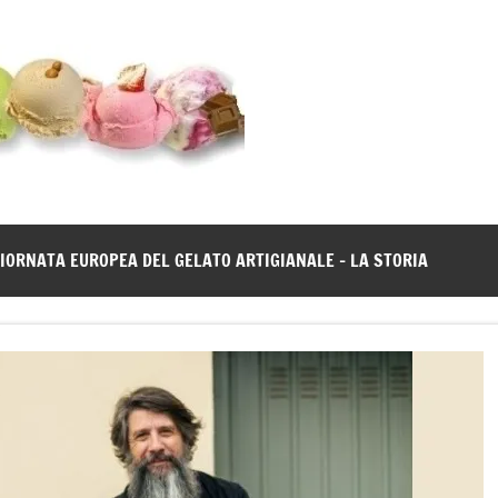
Gelato
Notizie
dal
News
mondo
del
gelato
IORNATA EUROPEA DEL GELATO ARTIGIANALE – LA STORIA
artigianale