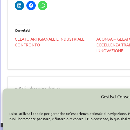
Correlati
GELATO ARTIGIANALE E INDUSTRIALE:
ACOMAG – GELAT
CONFRONTO
ECCELLENZA TRA
INNOVAZIONE
Tag
gelataio
albertomarchetti
Navigazione
gelateria
Articolo precedente
INNOVAZIONE SCIENTIFICA E GELATO
articoli
Gestisci Cons
gelatieri
ARTIGIANALE
gelato
Il sito utilizza i cookie per garantire un'esperienza ottimale di navigazione
Puoi liberamente prestare, rifiutare o revocare il tuo consenso, in qualsiasi
gelato
artigianale