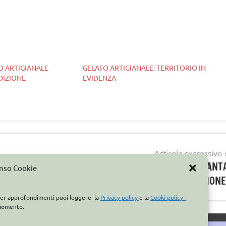
O ARTIGIANALE
GELATO ARTIGIANALE: TERRITORIO IN
DIZIONE
EVIDENZA
Articolo successivo
NOTIZIE AUMENTO PREZZI GELATO: QUANT
enso Cookie
CONFUSIONE
. Per approfondimenti puoi leggere la
Privacy policy
e la
Cooki policy
 momento.