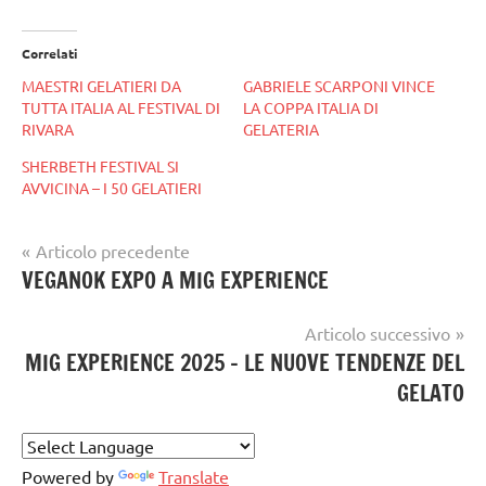
Correlati
MAESTRI GELATIERI DA
GABRIELE SCARPONI VINCE
TUTTA ITALIA AL FESTIVAL DI
LA COPPA ITALIA DI
RIVARA
GELATERIA
SHERBETH FESTIVAL SI
AVVICINA – I 50 GELATIERI
Navigazione
Articolo precedente
gelataio
VEGANOK EXPO A MIG EXPERIENCE
articoli
gelateria
Articolo successivo
gelatieri
MIG EXPERIENCE 2025 – LE NUOVE TENDENZE DEL
GELATO
gelato
gelato
artigianale
Powered by
Translate