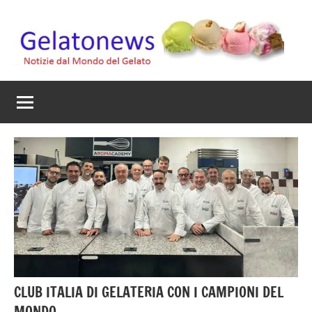
Vai
al
contenuto
Gelato
Notizie
dal
News
mondo
del
gelato
artigianale
CLUB ITALIA DI GELATERIA CON I CAMPIONI DEL
MONDO