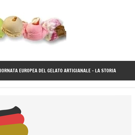
Gelato
Notizie
dal
News
mondo
del
gelato
IORNATA EUROPEA DEL GELATO ARTIGIANALE – LA STORIA
artigianale