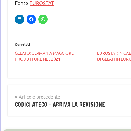
Fonte
EUROSTAT
Correlati
GELATO: GERMANIA MAGGIORE
EUROSTAT: IN CA
PRODUTTORE NEL 2021
DI GELATI IN EUR
Tag
gelato
gelato
artigianale
Navigazione
Articolo precedente
news
CODICI ATECO – ARRIVA LA REVISIONE
articoli