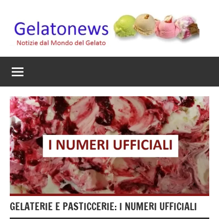
Vai
al
contenuto
Gelato
Notizie
dal
News
mondo
del
gelato
artigianale
GELATERIE E PASTICCERIE: I NUMERI UFFICIALI