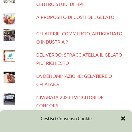
CENTRO STUDI DI FIPE
A PROPOSITO DI COSTI DEL GELATO
GELATERIE: COMMERCIO, ARTIGIANATO
O INDUSTRIA ?
DELIVEROO: STRACCIATELLA IL GELATO
PIU' RICHIESTO
LA DENOMINAZIONE: GELATIERE O
GELATAIO?
NIVARATA 2023 I VINCITORI DEI
CONCORSI
PRESENTATA LA GUIDA GELATERIE
Gestisci Consenso Cookie
D'ITALIA 2023