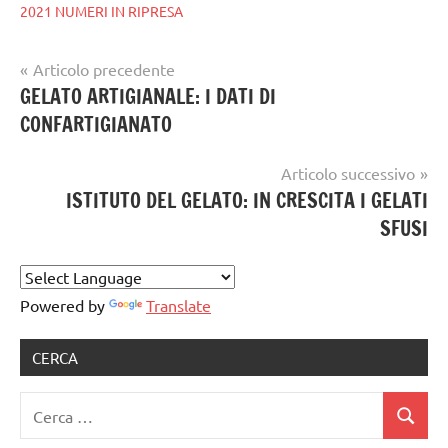
2021 NUMERI IN RIPRESA
Navigazione
Articolo precedente
Tag
gelataio
GELATO ARTIGIANALE: I DATI DI
articoli
gelatieri
,
CONFARTIGIANATO
gelato
gelato
,
artigianale
GELATO
Articolo successivo
ARTIGIANALE
,
ISTITUTO DEL GELATO: IN CRESCITA I GELATI
gelato
SFUSI
artigianale
notizie
Powered by
Translate
CERCA
Ricerca
Cerca
per: