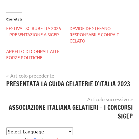
Correlati
FESTIVAL SCIRUBETTA 2025
DAVIDE DE STEFANO
– PRESENTAZIONE A SIGEP
RESPONSABILE CONPAIT
GELATO
APPELLO DI CONPAIT ALLE
FORZE POLITICHE
Navigazione
Articolo precedente
Tag
gelato
PRESENTATA LA GUIDA GELATERIE D’ITALIA 2023
articoli
gelataio
,
artigianale
Gelaterie
,
Articolo successivo
gelatiere
,
ASSOCIAZIONE ITALIANA GELATIERI – I CONCORSI
GELATO
SIGEP
ARTIGIANALE
,
gelato
artigianale