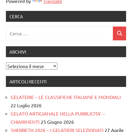
notizie
Powered by
Translate
CERCA
Ricerca
Cerca
per:
ARCHIVI
Archivi
ARTICOLI RECENTI
GELATERIE – LE CLASSIFICHE ITALIANE E MONDIALI
22 Luglio 2026
GELATO ARTIGIANALE NELLA PUBBLICITA’ –
CHIARIMENTI
25 Giugno 2026
SHERBETH 2026 – I GELATIERI SELEZIONATI
27 Aprile