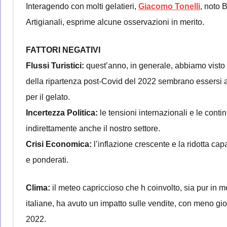
Interagendo con molti gelatieri,
Giacomo Tonelli
, noto 
Artigianali, esprime alcune osservazioni in merito.
FATTORI NEGATIVI
Flussi Turistici:
quest’anno, in generale, abbiamo visto 
della ripartenza post-Covid del 2022 sembrano essersi att
per il gelato.
I
ncertezza Politica:
le tensioni internazionali e le cont
indirettamente anche il nostro settore.
Crisi Economica:
l’inflazione crescente e la ridotta cap
e ponderati.
Clima:
il meteo capriccioso che h coinvolto, sia pur in m
italiane, ha avuto un impatto sulle vendite, con meno gio
2022.